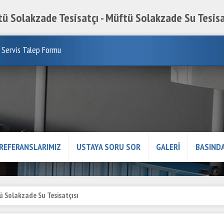
ü Solakzade Tesisatçı - Müftü Solakzade Su Tesisa
Servis Talep Formu
REFERANSLARIMIZ
USTAYA SORU SOR
GALERİ
BASINDA
ü Solakzade Su Tesisatçısı