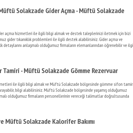
Müftü Solakzade Gider Açma - Müftü Solakzade
ma hizmetleri ile ilgili bilgi almak ve destek taleplerinizi iletmek için bizi
 gider tıkanıklık problemleri ile ilgili destek alabilirsiniz. Gider açma ve
Mülk detaylarını anlaşmalı olduğumuz firmaların elemanlarından öğrenebilir ve ilgi
 Tamiri - Müftü Solakzade Gömme Rezervuar
tleri ile ilgili bilgi almak ve Müftü Solakzade bölgesinde gömme sifon tamir
 arayabilir, bilgi alabilirsiniz. Müftü Solakzade bölgesinde yaşamış olduğumuz
nlaşmalı olduğumuz firmaların personellerinin vereceği talimatlar doğrultusunda
ve Müftü Solakzade Kalorifer Bakımı