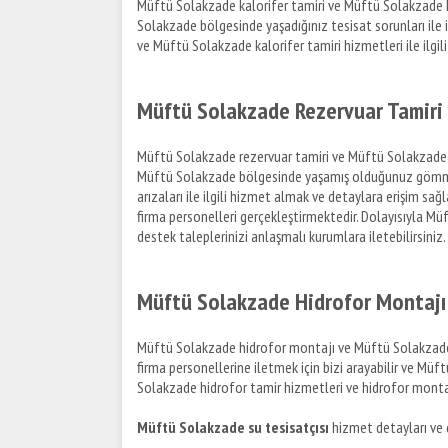
Müftü Solakzade kalorifer tamiri ve Müftü Solakzade kalo
Solakzade bölgesinde yaşadığınız tesisat sorunları ile i
ve Müftü Solakzade kalorifer tamiri hizmetleri ile ilgili 
Müftü Solakzade Rezervuar Tamiri
Müftü Solakzade rezervuar tamiri ve Müftü Solakzade bUğ
Müftü Solakzade bölgesinde yaşamış olduğunuz gömme
arızaları ile ilgili hizmet almak ve detaylara erişim sa
firma personelleri gerçekleştirmektedir. Dolayısıyla Mü
destek taleplerinizi anlaşmalı kurumlara iletebilirsiniz.
Müftü Solakzade Hidrofor Montajı
Müftü Solakzade hidrofor montajı ve Müftü Solakzade hi
firma personellerine iletmek için bizi arayabilir ve Müftü
Solakzade hidrofor tamir hizmetleri ve hidrofor montaj hi
Müftü Solakzade su tesisatçısı
hizmet detayları ve d