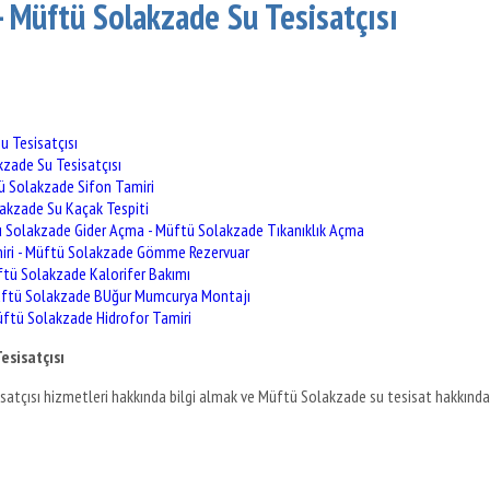
- Müftü Solakzade Su Tesisatçısı
u Tesisatçısı
zade Su Tesisatçısı
ü Solakzade Sifon Tamiri
akzade Su Kaçak Tespiti
Solakzade Gider Açma - Müftü Solakzade Tıkanıklık Açma
ri - Müftü Solakzade Gömme Rezervuar
ftü Solakzade Kalorifer Bakımı
üftü Solakzade BUğur Mumcurya Montajı
ftü Solakzade Hidrofor Tamiri
esisatçısı
atçısı hizmetleri hakkında bilgi almak ve Müftü Solakzade su tesisat hakkında