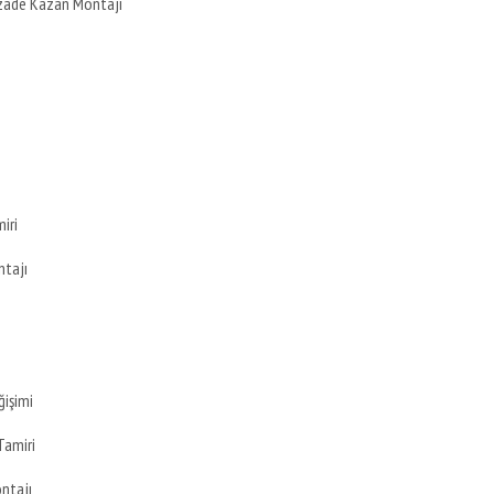
zade Kazan Montajı
iri
ntajı
işimi
Tamiri
ontajı