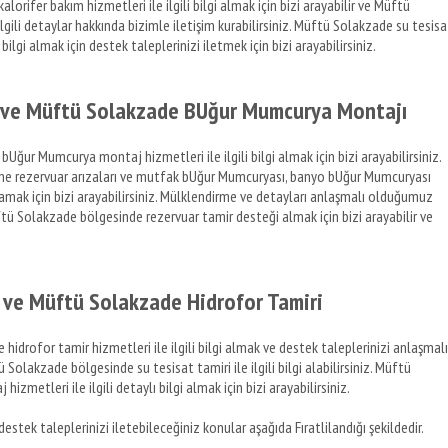
rifer bakım hizmetleri ile ilgili bilgi almak için bizi arayabilir ve Müftü
lgili detaylar hakkında bizimle iletişim kurabilirsiniz. Müftü Solakzade su tesisa
bilgi almak için destek taleplerinizi iletmek için bizi arayabilirsiniz.
 ve Müftü Solakzade BUğur Mumcurya Montajı
ur Mumcurya montaj hizmetleri ile ilgili bilgi almak için bizi arayabilirsiniz.
 rezervuar arızaları ve mutfak bUğur Mumcuryası, banyo bUğur Mumcuryası
ğlamak için bizi arayabilirsiniz. Mülklendirme ve detayları anlaşmalı olduğumuz
ftü Solakzade bölgesinde rezervuar tamir desteği almak için bizi arayabilir ve
 ve Müftü Solakzade Hidrofor Tamiri
drofor tamir hizmetleri ile ilgili bilgi almak ve destek taleplerinizi anlaşmalı
 Solakzade bölgesinde su tesisat tamiri ile ilgili bilgi alabilirsiniz. Müftü
zmetleri ile ilgili detaylı bilgi almak için bizi arayabilirsiniz.
estek taleplerinizi iletebileceğiniz konular aşağıda Fıratlilandığı şekildedir.