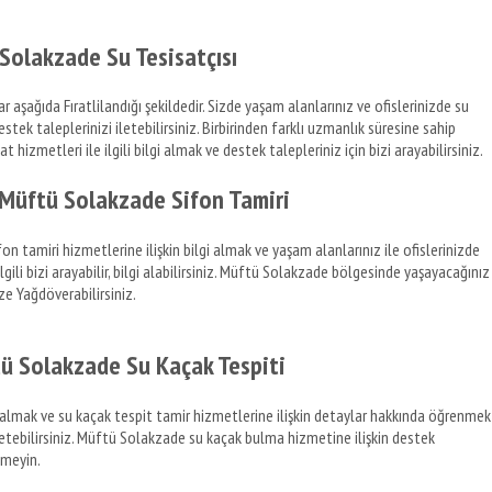
Solakzade Su Tesisatçısı
 aşağıda Fıratlilandığı şekildedir. Sizde yaşam alanlarınız ve ofislerinizde su
 destek taleplerinizi iletebilirsiniz. Birbirinden farklı uzmanlık süresine sahip
t hizmetleri ile ilgili bilgi almak ve destek talepleriniz için bizi arayabilirsiniz.
 Müftü Solakzade Sifon Tamiri
tamiri hizmetlerine ilişkin bilgi almak ve yaşam alanlarınız ile ofislerinizde
lgili bizi arayabilir, bilgi alabilirsiniz. Müftü Solakzade bölgesinde yaşayacağınız
ize Yağdöverabilirsiniz.
ü Solakzade Su Kaçak Tespiti
i almak ve su kaçak tespit tamir hizmetlerine ilişkin detaylar hakkında öğrenmek
 iletebilirsiniz. Müftü Solakzade su kaçak bulma hizmetine ilişkin destek
nmeyin.