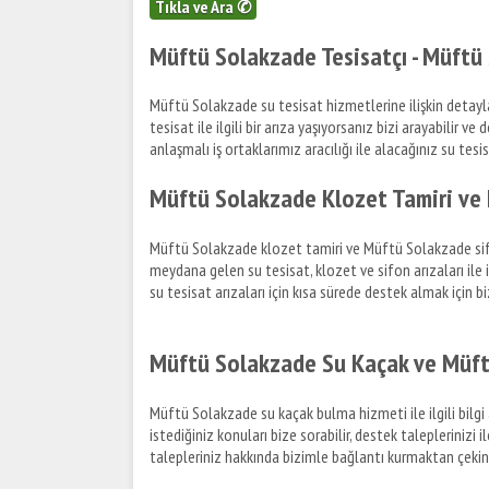
Tıkla ve Ara ✆
Müftü Solakzade Tesisatçı - Müftü 
Müftü Solakzade su tesisat hizmetlerine ilişkin detaylar
tesisat ile ilgili bir arıza yaşıyorsanız bizi arayabilir ve
anlaşmalı iş ortaklarımız aracılığı ile alacağınız su tesisa
Müftü Solakzade Klozet Tamiri ve
Müftü Solakzade klozet tamiri ve Müftü Solakzade sifon 
meydana gelen su tesisat, klozet ve sifon arızaları ile i
su tesisat arızaları için kısa sürede destek almak için b
Müftü Solakzade Su Kaçak ve Müft
Müftü Solakzade su kaçak bulma hizmeti ile ilgili bilg
istediğiniz konuları bize sorabilir, destek taleplerinizi
talepleriniz hakkında bizimle bağlantı kurmaktan çeki