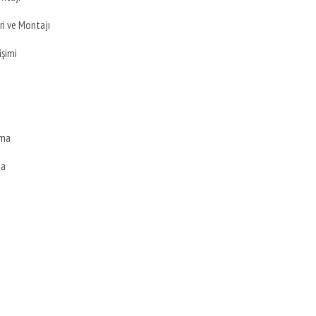
i ve Montajı
şimi
çma
ma