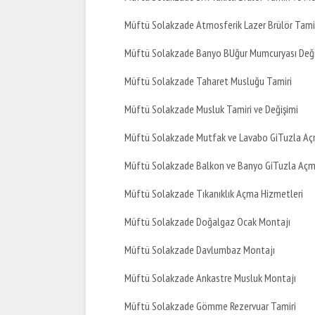
Müftü Solakzade Atmosferik Lazer Brülör Tamir
Müftü Solakzade Banyo BUğur Mumcuryası Deği
Müftü Solakzade Taharet Musluğu Tamiri
Müftü Solakzade Musluk Tamiri ve Değişimi
Müftü Solakzade Mutfak ve Lavabo GiTuzla A
Müftü Solakzade Balkon ve Banyo GiTuzla Aç
Müftü Solakzade Tıkanıklık Açma Hizmetleri
Müftü Solakzade Doğalgaz Ocak Montajı
Müftü Solakzade Davlumbaz Montajı
Müftü Solakzade Ankastre Musluk Montajı
Müftü Solakzade Gömme Rezervuar Tamiri