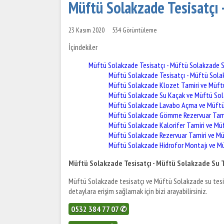
Müftü Solakzade Tesisatçı 
23 Kasım 2020
534 Görüntüleme
İçindekiler
Müftü Solakzade Tesisatçı - Müftü Solakzade S
Müftü Solakzade Tesisatçı - Müftü Solak
Müftü Solakzade Klozet Tamiri ve Müft
Müftü Solakzade Su Kaçak ve Müftü Sol
Müftü Solakzade Lavabo Açma ve Müftü 
Müftü Solakzade Gömme Rezervuar Tami
Müftü Solakzade Kalorifer Tamiri ve Mü
Müftü Solakzade Rezervuar Tamiri ve M
Müftü Solakzade Hidrofor Montajı ve Mü
Müftü Solakzade Tesisatçı - Müftü Solakzade Su T
Müftü Solakzade tesisatçı ve Müftü Solakzade su tesis
detaylara erişim sağlamak için bizi arayabilirsiniz.
0532 384 77 07 ✆