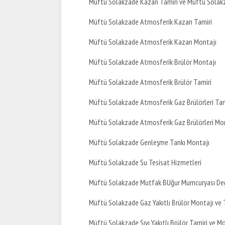
Müftü Solakzade Kazan Tamiri ve Müftü Solak
Müftü Solakzade Atmosferik Kazan Tamiri
Müftü Solakzade Atmosferik Kazan Montajı
Müftü Solakzade Atmosferik Brülör Montajı
Müftü Solakzade Atmosferik Brülör Tamiri
Müftü Solakzade Atmosferik Gaz Brülörleri Tam
Müftü Solakzade Atmosferik Gaz Brülörleri Mo
Müftü Solakzade Genleşme Tankı Montajı
Müftü Solakzade Su Tesisat Hizmetleri
Müftü Solakzade Mutfak BUğur Mumcuryası Değ
Müftü Solakzade Gaz Yakıtlı Brülör Montajı ve 
Müftü Solakzade Sıvı Yakıtlı Brülör Tamiri ve M