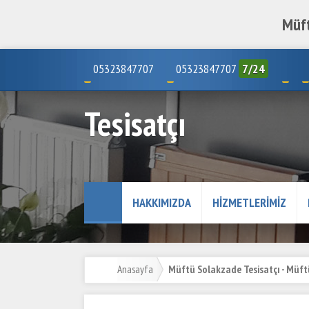
Müft
05323847707
05323847707
7/24
Tesisatçı
HAKKIMIZDA
HIZMETLERIMIZ
Anasayfa
Müftü Solakzade Tesisatçı - Müft