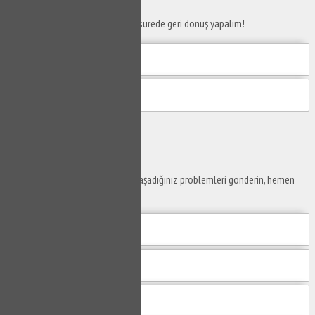
Telefon numaranızı bırakın en kısa sürede geri dönüş yapalım!
Gönder
Ustaya
Sor
Yaşam alanlarınız ve ofislerinizde yaşadığınız problemleri gönderin, hemen
yanıtlayalım.