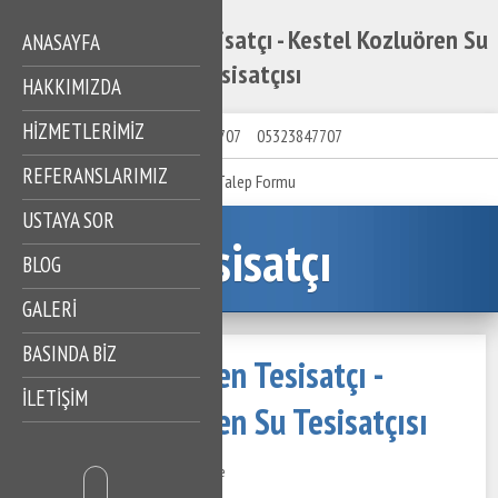
Kestel Kozluören Tesisatçı - Kestel Kozluören Su
ANASAYFA
Tesisatçısı
HAKKIMIZDA
HIZMETLERIMIZ
05323847707
05323847707
REFERANSLARIMIZ
Talep Formu
USTAYA SOR
Tesisatçı
BLOG
GALERİ
BASINDA BİZ
Kestel Kozluören Tesisatçı -
İLETİŞİM
Kestel Kozluören Su Tesisatçısı
16 Kasım 2020
486 Görüntüleme