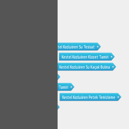
Kestel Kozluören Tesisat
Kestel Kozluören Su Tesisat
Kestel Kozluören Su Tesisatçısı
Kestel Kozluören Klozet Tamiri
Kestel Kozluören Sifon Tamiri
Kestel Kozluören Su Kaçak Bulma
Kestel Kozluören Tıkanıklık Açma
Kestel Kozluören Gömme Rezervuar Tamiri
Kestel Kozluören Musluk Tamiri
Kestel Kozluören Petek Temizleme
Kestel Kozluören Petek Temizliği