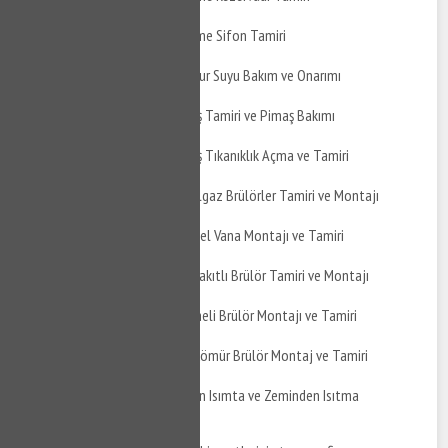
Kestel Kozluören Gömme Sifon Tamiri
Kestel Kozluören Yağmur Suyu Bakım ve Onarımı
Kestel Kozluören Pimaş Tamiri ve Pimaş Bakımı
Kestel Kozluören Pimaş Tıkanıklık Açma ve Tamiri
Kestel Kozluören Doğalgaz Brülörler Tamiri ve Montajı
Kestel Kozluören Küresel Vana Montajı ve Tamiri
Kestel Kozluören Çift Yakıtlı Brülör Tamiri ve Montajı
Kestel Kozluören Üflemeli Brülör Montajı ve Tamiri
Kestel Kozluören Toz Kömür Brülör Montaj ve Tamiri
Kestel Kozluören Yerden Isımta ve Zeminden Isıtma
Uygulaması