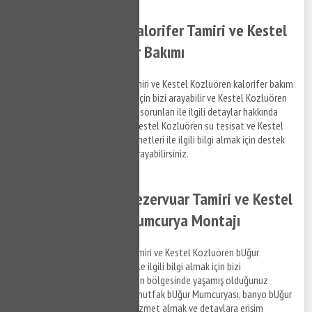
Kestel Kozluören Kalorifer Tamiri ve Kestel
Kozluören Kalorifer Bakımı
Kestel Kozluören kalorifer tamiri ve Kestel Kozluören kalorifer bakım
hizmetleri ile ilgili bilgi almak için bizi arayabilir ve Kestel Kozluören
bölgesinde yaşadığınız tesisat sorunları ile ilgili detaylar hakkında
bizimle iletişim kurabilirsiniz. Kestel Kozluören su tesisat ve Kestel
Kozluören kalorifer tamiri hizmetleri ile ilgili bilgi almak için destek
taleplerinizi iletmek için bizi arayabilirsiniz.
Kestel Kozluören Rezervuar Tamiri ve Kestel
Kozluören BUğur Mumcurya Montajı
Kestel Kozluören rezervuar tamiri ve Kestel Kozluören bUğur
Mumcurya montaj hizmetleri ile ilgili bilgi almak için bizi
arayabilirsiniz. Kestel Kozluören bölgesinde yaşamış olduğunuz
gömme rezervuar arızaları ve mutfak bUğur Mumcuryası, banyo bUğur
Mumcuryası arızaları ile ilgili hizmet almak ve detaylara erişim