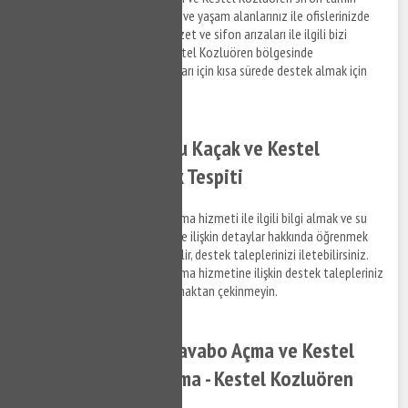
hizmetlerine ilişkin bilgi almak ve yaşam alanlarınız ile ofislerinizde
meydana gelen su tesisat, klozet ve sifon arızaları ile ilgili bizi
arayabilir, bilgi alabilirsiniz. Kestel Kozluören bölgesinde
yaşayacağınız su tesisat arızaları için kısa sürede destek almak için
bize ulaşabilirsiniz.
Kestel Kozluören Su Kaçak ve Kestel
Kozluören Su Kaçak Tespiti
Kestel Kozluören su kaçak bulma hizmeti ile ilgili bilgi almak ve su
kaçak tespit tamir hizmetlerine ilişkin detaylar hakkında öğrenmek
istediğiniz konuları bize sorabilir, destek taleplerinizi iletebilirsiniz.
Kestel Kozluören su kaçak bulma hizmetine ilişkin destek talepleriniz
hakkında bizimle bağlantı kurmaktan çekinmeyin.
Kestel Kozluören Lavabo Açma ve Kestel
Kozluören Gider Açma - Kestel Kozluören
Tıkanıklık Açma