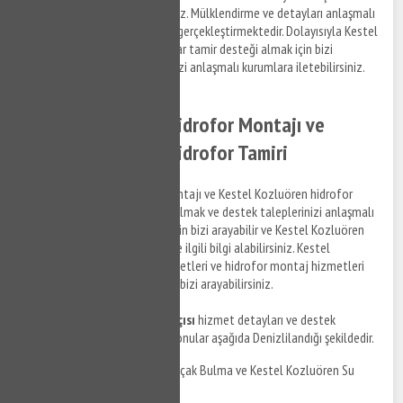
sağlamak için bizi arayabilirsiniz. Mülklendirme ve detayları anlaşmalı
olduğumuz firma personelleri gerçekleştirmektedir. Dolayısıyla Kestel
Kozluören bölgesinde rezervuar tamir desteği almak için bizi
arayabilir ve destek taleplerinizi anlaşmalı kurumlara iletebilirsiniz.
Kestel Kozluören Hidrofor Montajı ve
Kestel Kozluören Hidrofor Tamiri
Kestel Kozluören hidrofor montajı ve Kestel Kozluören hidrofor
tamir hizmetleri ile ilgili bilgi almak ve destek taleplerinizi anlaşmalı
firma personellerine iletmek için bizi arayabilir ve Kestel Kozluören
bölgesinde su tesisat tamiri ile ilgili bilgi alabilirsiniz. Kestel
Kozluören hidrofor tamir hizmetleri ve hidrofor montaj hizmetleri
ile ilgili detaylı bilgi almak için bizi arayabilirsiniz.
Kestel Kozluören su tesisatçısı
hizmet detayları ve destek
taleplerinizi iletebileceğiniz konular aşağıda Denizlilandığı şekildedir.
Kestel Kozluören Su Kaçak Bulma ve Kestel Kozluören Su
Kaçak Tamiri