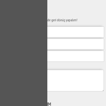
SERVİS TALEP
FORMU
Taleplerinizi bize iletin en kısa sürede geri dönüş yapalım!
Mesajım
Gönder
SİZİ
ARAYALIM