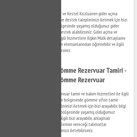
Kestel Kozluören lavabo açma ve Kestel Kozluören gider açma
hizmetleri ile ilgili bilgi almak ve destek taleplerinizi iletmek için bizi
arayabilir, Kestel Kozluören bölgesinde yaşamış olduğunuz gider
tıkanıklık problemleri ile ilgili destek alabilirsiniz. Gider açma ve
tıkanıklık açma hizmetleri ve ilgili hizmetlere ilişkin Mülk detaylarını
anlaşmalı olduğumuz firmaların elemanlarından öğrenebilir ve ilgili
hizmetler hakkında bilgi alabilirsiniz.
Kestel Kozluören Gömme Rezervuar Tamiri -
Kestel Kozluören Gömme Rezervuar
Kestel Kozluören gömme rezervuar tamir ve bakım hizmetleri ile ilgili
bilgi almak ve Kestel Kozluören bölgesinde gömme sifon tamir
hizmeti hakkında destek taleplerinizi iletmek için bizi arayabilir, bilgi
alabilirsiniz. Kestel Kozluören bölgesinde yaşamış olduğumuz
gömme rezervuar sorunları ile ilgili bizi arayabilir, anlaşmalı
olduğumuz firmaların personellerinin vereceği talimatlar
doğrultusunda hizmet taleplerinizi iletebilirsiniz.