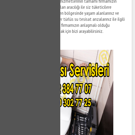
Kestel Kozluören su tesisat
hizmetlerinin tamamı firmamızın
anlaşmalı olduğu tesisat firmaları aracılığı ile siz tüketicilere
sunulmaktadır. Kestel Kozluören bölgesinde yaşam alanlarınız ve
ofislerinizde meydana gelen her türlüs su tesisat arızalarınız ile ilgili
destek taleplerinizi iletmek ve firmamızın anlaşmalı olduğu
ekiplerden tesisat hizmeti almak için bizi arayabilirsiniz.