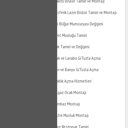
Kestel Kozluören Sıvı Yakıtlı Brülör Tamiri ve Montajı
Kestel Kozluören Atmosferik Lazer Brülör Tamiri ve Montajı
Kestel Kozluören Banyo BUğur Mumcuryası Değişimi
Kestel Kozluören Taharet Musluğu Tamiri
Kestel Kozluören Musluk Tamiri ve Değişimi
Kestel Kozluören Mutfak ve Lavabo GiTuzla Açma
Kestel Kozluören Balkon ve Banyo GiTuzla Açma
Kestel Kozluören Tıkanıklık Açma Hizmetleri
Kestel Kozluören Doğalgaz Ocak Montajı
Kestel Kozluören Davlumbaz Montajı
Kestel Kozluören Ankastre Musluk Montajı
Kestel Kozluören Gömme Rezervuar Tamiri