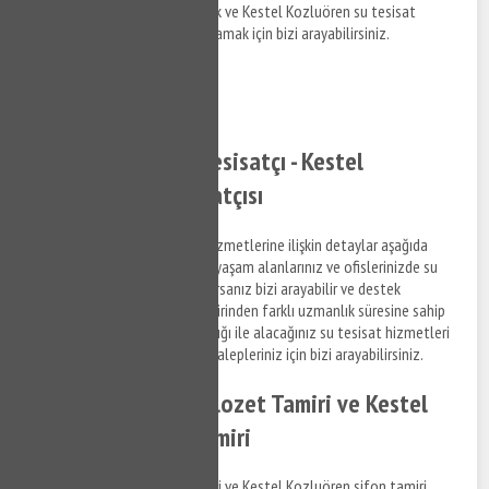
hizmetleri hakkında bilgi almak ve Kestel Kozluören su tesisat
hakkında detaylara erişim sağlamak için bizi arayabilirsiniz.
0532 384 77 07 ✆
Tıkla ve Ara ✆
Kestel Kozluören Tesisatçı - Kestel
Kozluören Su Tesisatçısı
Kestel Kozluören su tesisat hizmetlerine ilişkin detaylar aşağıda
Denizlilandığı şekildedir. Sizde yaşam alanlarınız ve ofislerinizde su
tesisat ile ilgili bir arıza yaşıyorsanız bizi arayabilir ve destek
taleplerinizi iletebilirsiniz. Birbirinden farklı uzmanlık süresine sahip
anlaşmalı iş ortaklarımız aracılığı ile alacağınız su tesisat hizmetleri
ile ilgili bilgi almak ve destek talepleriniz için bizi arayabilirsiniz.
Kestel Kozluören Klozet Tamiri ve Kestel
Kozluören Sifon Tamiri
Kestel Kozluören klozet tamiri ve Kestel Kozluören sifon tamiri