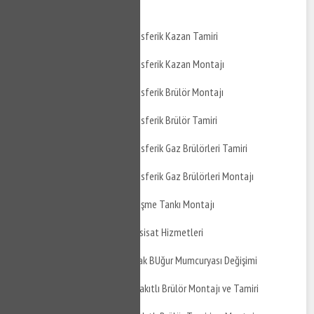
Montajı
Kestel Kozluören Atmosferik Kazan Tamiri
Kestel Kozluören Atmosferik Kazan Montajı
Kestel Kozluören Atmosferik Brülör Montajı
Kestel Kozluören Atmosferik Brülör Tamiri
Kestel Kozluören Atmosferik Gaz Brülörleri Tamiri
Kestel Kozluören Atmosferik Gaz Brülörleri Montajı
Kestel Kozluören Genleşme Tankı Montajı
Kestel Kozluören Su Tesisat Hizmetleri
Kestel Kozluören Mutfak BUğur Mumcuryası Değişimi
Kestel Kozluören Gaz Yakıtlı Brülör Montajı ve Tamiri