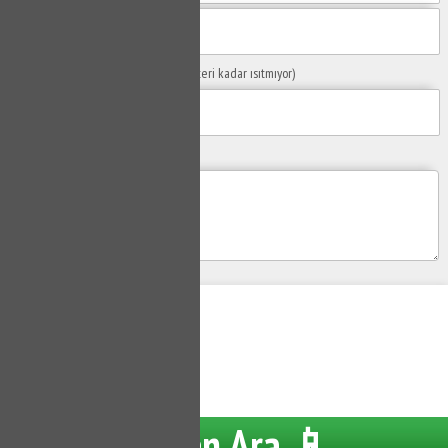
Sorunuzun Başlığı
(Örn: Kombim yeteri kadar ısıtmıyor)
Yaşadığınız Problemler
Gönder
Su Tesisatçısı
Hemen Ara 📱
Tüm hakları saklıdır.