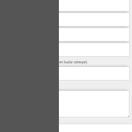
Sorunuzun Başlığı
(Örn: Kombim yeteri kadar ısıtmıyor)
Yaşadığınız Problemler
Gönder