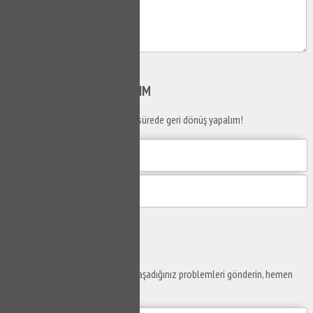
Gönder
SİZİ
ARAYALIM
Telefon numaranızı bırakın en kısa sürede geri dönüş yapalım!
Gönder
Ustaya
Sor
Yaşam alanlarınız ve ofislerinizde yaşadığınız problemleri gönderin, hemen
yanıtlayalım.