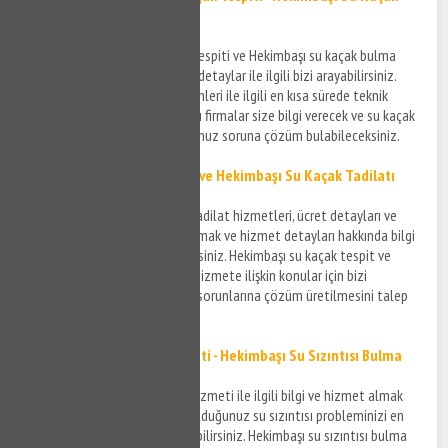
Tespiti
Hekimbaşı kırmadan su kaçak tespiti ve Hekimbaşı su kaçak bulma
hizmeti ile ilgili bilgi almak ve detaylar ile ilgili bizi arayabilirsiniz.
Hekimbaşı su kaçak tespit işlemleri ile ilgili en kısa sürede teknik
konuda donanımlı ve anlaşmalı firmalar size bilgi verecek ve su kaçak
tespiti ile ilgili yaşamış olduğunuz soruna çözüm bulabileceksiniz.
Hekimbaşı Su Kaçak Tamiri ve
Hekimbaşı Su Kaçak
Tadilatı
Hekimbaşı su kaçak tamiri ve tadilat hizmetleri, ücret detayları ve
sürecin gelişimi ile ilgili bilgi almak ve hizmet detayları hakkında bilgi
sahibi olmak için bizi arayabilirsiniz. Hekimbaşı su kaçak tespit ve
tamir hizmetinin detayları ve hizmete ilişkin konular için bizi
arayabilir yaşadığınız su kaçak sorunlarına çözüm üretilmesini talep
edebilirsiniz.
Hekimbaşı Su Sızıntısı Tespiti - Hekimbaşı Su Sızıntısı Bulma
Hekimbaşı su sızıntısı tespiti hizmeti ile ilgili bilgi ve hizmet almak
için bizi arayabilir ve yaşamış olduğunuz su sızıntısı probleminizi en
kısa sürede çözüme kavuşturabilirsiniz. Hekimbaşı su sızıntısı bulma