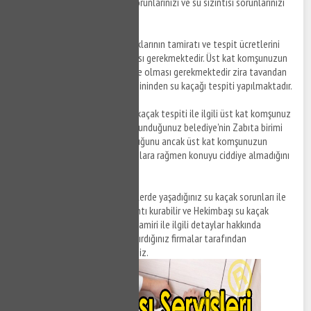
yaşamış olduğunuz su kaçak sorunlarınızı ve su sızıntısı sorunlarınızı
çözüme kavuşturabilirsiniz.
Not:
Tavanınıza gelen su kaçaklarının tamiratı ve tespit ücretlerini
üst kat komşunuzun karşılaması gerekmektedir. Üst kat komşunuzun
su kaçak tespiti esnasında evde olması gerekmektedir zira tavandan
değil üst kat komşunuzun zemininden su kaçağı tespiti yapılmaktadır.
Not:
Hekimbaşı bölgesinde su kaçak tespiti ile ilgili üst kat komşunuz
ile sorun yaşıyorsanız bağlı bulunduğunuz belediye'nin Zabıta birimi
ile görüşebilir ve su kaçağı olduğunu ancak üst kat komşunuzun
yapmış olduğunuz uyarı ve ikazlara rağmen konuyu ciddiye almadığını
ileterek yardım alabilirsiniz.
Not:
Hekimbaşı ve farklı bölgelerde yaşadığınız su kaçak sorunları ile
ilgili sigorta firmaları ile bağlantı kurabilir ve Hekimbaşı su kaçak
tespiti ve Hekimbaşı su kaçak tamiri ile ilgili detaylar hakkında
ücretlerin konut sigortası yaptırdığınız firmalar tarafından
karşılanmasını talep edebilirsiniz.