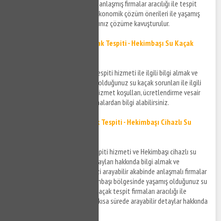
konusunda kendi alanında uzmanlaşmış firmalar aracılığı ile tespit
işlemleriniz gerçekleştirilir ve ekonomik çözüm önerileri ile yaşamış
olduğunuz su sızıntısı sorunlarınız çözüme kavuşturulur.
Hekimbaşı Noktasal Su Kaçak Tespiti - Hekimbaşı Su Kaçak
Bulma Hizmeti
Hekimbaşı noktasal su kaçak tespiti hizmeti ile ilgili bilgi almak ve
Hekimbaşı bölgesinde yaşamış olduğunuz su kaçak sorunları ile ilgili
detaylar için bizi arayabilir ve hizmet koşulları, ücretlendirme vesair
gibi detaylar için anlaşmalı firmalardan bilgi alabilirsiniz.
Hekimbaşı Cihazla Su Kaçak Tespiti - Hekimbaşı Cihazlı Su
Kaçak Bulma
Hekimbaşı cihazla su kaçak tespiti hizmeti ve Hekimbaşı cihazlı su
kaçak bulma hizmetlerinin detayları hakkında bilgi almak ve
ücretlendirme detayları için bizi arayabilir akabinde anlaşmalı firmalar
ile bağlantı kurabilirsiniz. Hekimbaşı bölgesinde yaşamış olduğunuz su
kaçak sorunlarınıza cihazlı su kaçak tespit firmaları aracılığı ile
müdahale edilmesi için bizi en kısa sürede arayabilir detaylar hakkında
bilgi edinebilirsiniz.