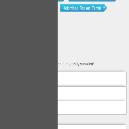
Hekimbaşı Kombi Tesisat Tamiri
Hekimbaşı Tesisat Tamiri
Hekimbaşı Su Tesisat Kaçak
SERVİS TALEP
FORMU
Taleplerinizi bize iletin en kısa sürede geri dönüş yapalım!
Mesajım