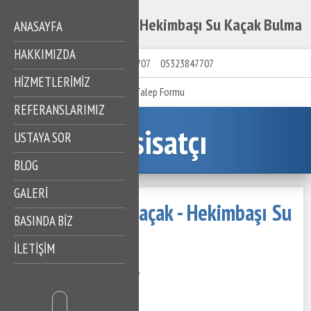
Hekimbaşı Su Kaçak - Hekimbaşı Su Kaçak Bulma
ANASAYFA
HAKKIMIZDA
05323847707
05323847707
HIZMETLERIMIZ
Talep Formu
REFERANSLARIMIZ
Tesisatçı
USTAYA SOR
BLOG
GALERİ
Hekimbaşı Su Kaçak - Hekimbaşı Su
BASINDA BİZ
Kaçak Bulma
İLETİŞİM
27 Kasım 2020
513 Görüntüleme
İçindekiler