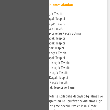
Hekimbaşı Su Kaçak Tespiti Hizmet Alanları
Hekimbaşı Banyo Su Kaçak Tespiti
Hekimbaşı Mutfak Su Kaçak Tespiti
Hekimbaşı Tuvalet Su Kaçak Tespiti
Hekimbaşı Kombi Su Kaçak Tespiti
Hekimbaşı Su Kaçak Tespiti ve Su Kaçak Bulma
Hekimbaşı Cihazla Su Kaçak Tespiti
Hekimbaşı Akustik Su Kaçak Tespiti
Hekimbaşı Cihazlı Su Kaçak Tespiti
Hekimbaşı Noktasal Su Kaçak Tespiti
Hekimbaşı Su Tesisat Kaçak Tespiti
Hekimbaşı Kombi Tesisat Kaçak Tespiti
Hekimbaşı Kombi Tesisat Kaçak Tespiti
Hekimbaşı Parke Altı Su Kaçak Tespiti
Hekimbaşı Kırmadan Su Kaçak Tespiti
Hekimbaşı Tavandan Su Kaçak Tespiti
Hekimbaşı Pimaş Su Kaçak Tespiti ve Tamiri
Hekimbaşı su kaçak bulma hizmeti ile ilgili daha detaylı bilgi almak ve
su kaçağı tespiti sonrası tamir işlemleri ile ilgili fiyat teklifi almak için
anlaşmalı firmalarımız sizinle iletişime geçebilir ve en kısa sürede