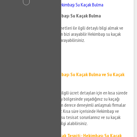
Hekimbaşı Su Kaçak - Hekimbaşı Su Kaçak Bulma
Hekimbaşı Su Kaçak - Hekimbaşı Su Kaçak Bulma
Hekimbaşı su kaçak bulma hizmetleri ile ilgili detaylı bilgi almak ve
destek taleplerinizi iletmek için bizi arayabilir Hekimbaşı su kaçak
tespiti detayları hakkında bizi arayabilirsiniz.
0532 384 77 07 ✆
Tıkla ve Ara ✆
Hekimbaşı Su Kaçak - Hekimbaşı Su Kaçak Bulma ve Su Kaçak
Tespiti
Hekimbaşı su kaçak hizmeti ile ilgili ücret detayları için en kısa sürede
size bilgi verilecek ve Hekimbaşı bölgesinde yaşadığınız su kaçağı
sorunlarınıza teknik konuda son derece deneyimli anlaşmalı firmalar
aracılığı ile çözüm üretilecektir. Kısa süre içerisinde Hekimbaşı ve
çevresinde yaşamış olduğunuz su tesisat sorunlarınız ve su kaçak
sorunlarınız için bizi arayarak bilgi alabilirsiniz.
Hekimbaşı Kırmadan Su Kaçak Tespiti - Hekimbaşı Su Kaçak