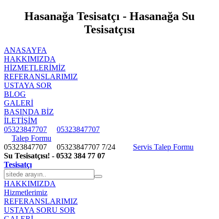
Hasanağa Tesisatçı - Hasanağa Su
Tesisatçısı
ANASAYFA
HAKKIMIZDA
HIZMETLERIMIZ
REFERANSLARIMIZ
USTAYA SOR
BLOG
GALERİ
BASINDA BİZ
İLETİŞİM
05323847707
05323847707
Talep Formu
05323847707
05323847707
7/24
Servis Talep Formu
Su Tesisatçısı! - 0532 384 77 07
Tesisatçı
HAKKIMIZDA
Hizmetlerimiz
REFERANSLARIMIZ
USTAYA SORU SOR
GALERİ