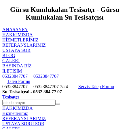
Gürsu Kumlukalan Tesisatçı - Gürsu
Kumlukalan Su Tesisatçısı
ANASAYFA
HAKKIMIZDA
HIZMETLERIMIZ
REFERANSLARIMIZ
USTAYA SOR
BLOG
GALERİ
BASINDA BİZ
İLETİŞİM
05323847707
05323847707
Talep Formu
05323847707
05323847707
7/24
Servis Talep Formu
Su Tesisatçısı! - 0532 384 77 07
Tesisatçı
HAKKIMIZDA
Hizmetlerimiz
REFERANSLARIMIZ
USTAYA SORU SOR
GALERİ