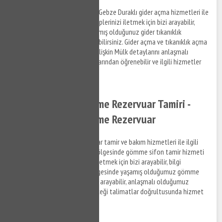
Gebze Duraklı lavabo açma ve Gebze Duraklı gider açma hizmetleri ile
ilgili bilgi almak ve destek taleplerinizi iletmek için bizi arayabilir,
Gebze Duraklı bölgesinde yaşamış olduğunuz gider tıkanıklık
problemleri ile ilgili destek alabilirsiniz. Gider açma ve tıkanıklık açma
hizmetleri ve ilgili hizmetlere ilişkin Mülk detaylarını anlaşmalı
olduğumuz firmaların elemanlarından öğrenebilir ve ilgili hizmetler
hakkında bilgi alabilirsiniz.
Gebze Duraklı Gömme Rezervuar Tamiri -
Gebze Duraklı Gömme Rezervuar
Gebze Duraklı gömme rezervuar tamir ve bakım hizmetleri ile ilgili
bilgi almak ve Gebze Duraklı bölgesinde gömme sifon tamir hizmeti
hakkında destek taleplerinizi iletmek için bizi arayabilir, bilgi
alabilirsiniz. Gebze Duraklı bölgesinde yaşamış olduğumuz gömme
rezervuar sorunları ile ilgili bizi arayabilir, anlaşmalı olduğumuz
firmaların personellerinin vereceği talimatlar doğrultusunda hizmet
taleplerinizi iletebilirsiniz.