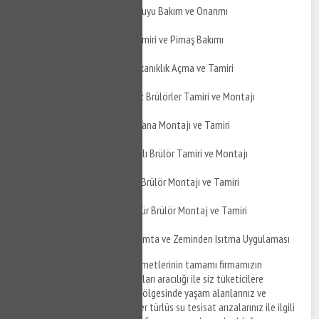
Gebze Duraklı Yağmur Suyu Bakım ve Onarımı
Gebze Duraklı Pimaş Tamiri ve Pimaş Bakımı
Gebze Duraklı Pimaş Tıkanıklık Açma ve Tamiri
Gebze Duraklı Doğalgaz Brülörler Tamiri ve Montajı
Gebze Duraklı Küresel Vana Montajı ve Tamiri
Gebze Duraklı Çift Yakıtlı Brülör Tamiri ve Montajı
Gebze Duraklı Üflemeli Brülör Montajı ve Tamiri
Gebze Duraklı Toz Kömür Brülör Montaj ve Tamiri
Gebze Duraklı Yerden Isımta ve Zeminden Isıtma Uygulaması
Gebze Duraklı su tesisat
hizmetlerinin tamamı firmamızın
anlaşmalı olduğu tesisat firmaları aracılığı ile siz tüketicilere
sunulmaktadır. Gebze Duraklı bölgesinde yaşam alanlarınız ve
ofislerinizde meydana gelen her türlüs su tesisat arızalarınız ile ilgili