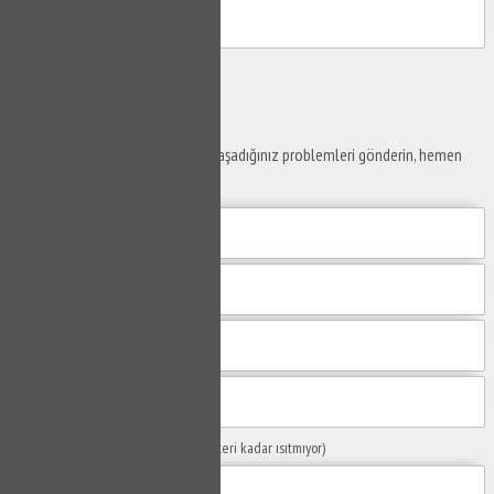
Gönder
Ustaya
Sor
Yaşam alanlarınız ve ofislerinizde yaşadığınız problemleri gönderin, hemen
yanıtlayalım.
Sorunuzun Başlığı
(Örn: Kombim yeteri kadar ısıtmıyor)