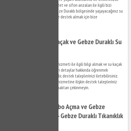
meydana gelen su tesisat, klozet ve sifon arızaları ile ilgili bizi
arayabilir, bilgi alabilirsiniz. Gebze Duraklı bölgesinde yaşayacağınız su
tesisat arızaları için kısa sürede destek almak için bize
Yağdöverabilirsiniz.
Gebze Duraklı Su Kaçak ve Gebze Duraklı Su
Kaçak Tespiti
Gebze Duraklı su kaçak bulma hizmeti ile ilgili bilgi almak ve su kaçak
tespit tamir hizmetlerine ilişkin detaylar hakkında öğrenmek
istediğiniz konuları bize sorabilir, destek taleplerinizi iletebilirsiniz.
Gebze Duraklı su kaçak bulma hizmetine ilişkin destek talepleriniz
hakkında bizimle bağlantı kurmaktan çekinmeyin.
Gebze Duraklı Lavabo Açma ve Gebze
Duraklı Gider Açma - Gebze Duraklı Tıkanıklık
Açma