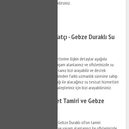
erişim sağlamak için bizi arayabilirsiniz.
0532 384 77 07 ✆
Tıkla ve Ara ✆
Gebze Duraklı Tesisatçı - Gebze Duraklı Su
Tesisatçısı
Gebze Duraklı su tesisat hizmetlerine ilişkin detaylar aşağıda
Fıratlilandığı şekildedir. Sizde yaşam alanlarınız ve ofislerinizde su
tesisat ile ilgili bir arıza yaşıyorsanız bizi arayabilir ve destek
taleplerinizi iletebilirsiniz. Birbirinden farklı uzmanlık süresine sahip
anlaşmalı iş ortaklarımız aracılığı ile alacağınız su tesisat hizmetleri
ile ilgili bilgi almak ve destek talepleriniz için bizi arayabilirsiniz.
Gebze Duraklı Klozet Tamiri ve Gebze
Duraklı Sifon Tamiri
Gebze Duraklı klozet tamiri ve Gebze Duraklı sifon tamiri
hizmetlerine ilişkin bilgi almak ve yaşam alanlarınız ile ofislerinizde