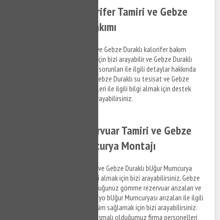
Gebze Duraklı Kalorifer Tamiri ve Gebze
Duraklı Kalorifer Bakımı
Gebze Duraklı kalorifer tamiri ve Gebze Duraklı kalorifer bakım
hizmetleri ile ilgili bilgi almak için bizi arayabilir ve Gebze Duraklı
bölgesinde yaşadığınız tesisat sorunları ile ilgili detaylar hakkında
bizimle iletişim kurabilirsiniz. Gebze Duraklı su tesisat ve Gebze
Duraklı kalorifer tamiri hizmetleri ile ilgili bilgi almak için destek
taleplerinizi iletmek için bizi arayabilirsiniz.
Gebze Duraklı Rezervuar Tamiri ve Gebze
Duraklı BUğur Mumcurya Montajı
Gebze Duraklı rezervuar tamiri ve Gebze Duraklı bUğur Mumcurya
montaj hizmetleri ile ilgili bilgi almak için bizi arayabilirsiniz. Gebze
Duraklı bölgesinde yaşamış olduğunuz gömme rezervuar arızaları ve
mutfak bUğur Mumcuryası, banyo bUğur Mumcuryası arızaları ile ilgili
hizmet almak ve detaylara erişim sağlamak için bizi arayabilirsiniz.
Mülklendirme ve detayları anlaşmalı olduğumuz firma personelleri