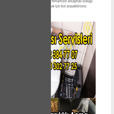
destek taleplerinizi iletmek ve firmamızın anlaşmalı olduğu
ekiplerden tesisat hizmeti almak için bizi arayabilirsiniz.