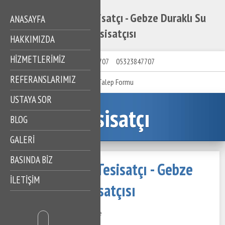
Gebze Duraklı Tesisatçı - Gebze Duraklı Su
ANASAYFA
Tesisatçısı
HAKKIMIZDA
HIZMETLERIMIZ
05323847707
05323847707
REFERANSLARIMIZ
Talep Formu
USTAYA SOR
Tesisatçı
BLOG
GALERİ
BASINDA BİZ
Gebze Duraklı Tesisatçı - Gebze
İLETİŞİM
Duraklı Su Tesisatçısı
25 Kasım 2020
511 Görüntüleme