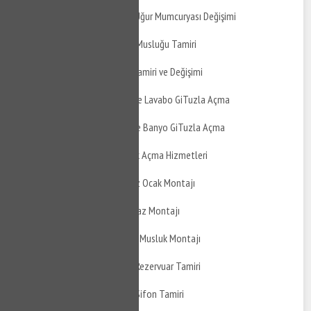
Gebze Duraklı Banyo BUğur Mumcuryası Değişimi
Gebze Duraklı Taharet Musluğu Tamiri
Gebze Duraklı Musluk Tamiri ve Değişimi
Gebze Duraklı Mutfak ve Lavabo GiTuzla Açma
Gebze Duraklı Balkon ve Banyo GiTuzla Açma
Gebze Duraklı Tıkanıklık Açma Hizmetleri
Gebze Duraklı Doğalgaz Ocak Montajı
Gebze Duraklı Davlumbaz Montajı
Gebze Duraklı Ankastre Musluk Montajı
Gebze Duraklı Gömme Rezervuar Tamiri
Gebze Duraklı Gömme Sifon Tamiri