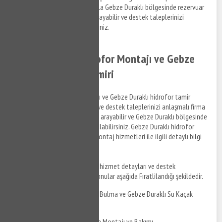
gerçekleştirmektedir. Dolayısıyla Gebze Duraklı bölgesinde rezervuar
tamir desteği almak için bizi arayabilir ve destek taleplerinizi
anlaşmalı kurumlara iletebilirsiniz.
Gebze Duraklı Hidrofor Montajı ve Gebze
Duraklı Hidrofor Tamiri
Gebze Duraklı hidrofor montajı ve Gebze Duraklı hidrofor tamir
hizmetleri ile ilgili bilgi almak ve destek taleplerinizi anlaşmalı firma
personellerine iletmek için bizi arayabilir ve Gebze Duraklı bölgesinde
su tesisat tamiri ile ilgili bilgi alabilirsiniz. Gebze Duraklı hidrofor
tamir hizmetleri ve hidrofor montaj hizmetleri ile ilgili detaylı bilgi
almak için bizi arayabilirsiniz.
Gebze Duraklı su tesisatçısı
hizmet detayları ve destek
taleplerinizi iletebileceğiniz konular aşağıda Fıratlilandığı şekildedir.
Gebze Duraklı Su Kaçak Bulma ve Gebze Duraklı Su Kaçak
Tamiri
Gebze Duraklı Duşakabin Montajı ve Bakımı