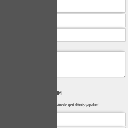
Mesajım
Gönder
SİZİ
ARAYALIM
Telefon numaranızı bırakın en kısa sürede geri dönüş yapalım!