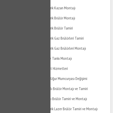
Gebze Duraklı Atmosferik Kazan Montajı
Gebze Duraklı Atmosferik Brülör Montajı
Gebze Duraklı Atmosferik Brülör Tamiri
Gebze Duraklı Atmosferik Gaz Brülörleri Tamiri
Gebze Duraklı Atmosferik Gaz Brülörleri Montajı
Gebze Duraklı Genleşme Tankı Montajı
Gebze Duraklı Su Tesisat Hizmetleri
Gebze Duraklı Mutfak BUğur Mumcuryası Değişimi
Gebze Duraklı Gaz Yakıtlı Brülör Montajı ve Tamiri
Gebze Duraklı Sıvı Yakıtlı Brülör Tamiri ve Montajı
Gebze Duraklı Atmosferik Lazer Brülör Tamiri ve Montajı