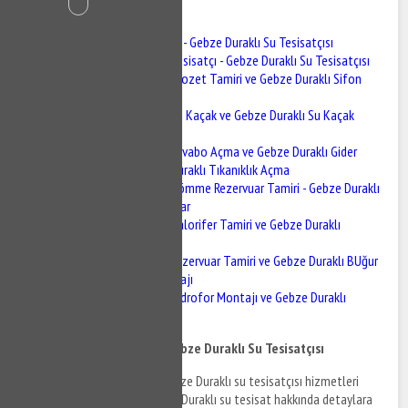
İçindekiler
Gebze Duraklı Tesisatçı - Gebze Duraklı Su Tesisatçısı
Gebze Duraklı Tesisatçı - Gebze Duraklı Su Tesisatçısı
Gebze Duraklı Klozet Tamiri ve Gebze Duraklı Sifon
Tamiri
Gebze Duraklı Su Kaçak ve Gebze Duraklı Su Kaçak
Tespiti
Gebze Duraklı Lavabo Açma ve Gebze Duraklı Gider
Açma - Gebze Duraklı Tıkanıklık Açma
Gebze Duraklı Gömme Rezervuar Tamiri - Gebze Duraklı
Gömme Rezervuar
Gebze Duraklı Kalorifer Tamiri ve Gebze Duraklı
Kalorifer Bakımı
Gebze Duraklı Rezervuar Tamiri ve Gebze Duraklı BUğur
Mumcurya Montajı
Gebze Duraklı Hidrofor Montajı ve Gebze Duraklı
Hidrofor Tamiri
Gebze Duraklı Tesisatçı - Gebze Duraklı Su Tesisatçısı
Gebze Duraklı tesisatçı ve Gebze Duraklı su tesisatçısı hizmetleri
hakkında bilgi almak ve Gebze Duraklı su tesisat hakkında detaylara