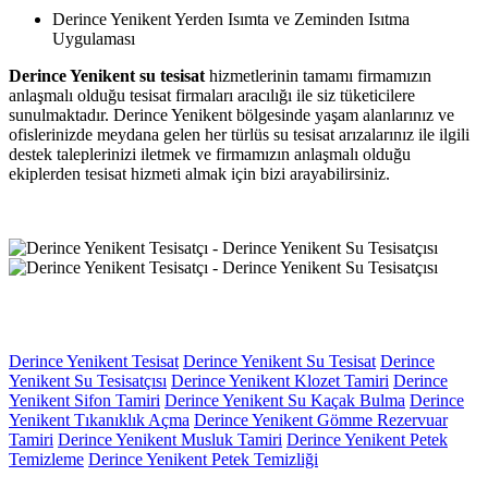
Derince Yenikent Yerden Isımta ve Zeminden Isıtma
Uygulaması
Derince Yenikent su tesisat
hizmetlerinin tamamı firmamızın
anlaşmalı olduğu tesisat firmaları aracılığı ile siz tüketicilere
sunulmaktadır. Derince Yenikent bölgesinde yaşam alanlarınız ve
ofislerinizde meydana gelen her türlüs su tesisat arızalarınız ile ilgili
destek taleplerinizi iletmek ve firmamızın anlaşmalı olduğu
ekiplerden tesisat hizmeti almak için bizi arayabilirsiniz.
Derince Yenikent Tesisat
Derince Yenikent Su Tesisat
Derince
Yenikent Su Tesisatçısı
Derince Yenikent Klozet Tamiri
Derince
Yenikent Sifon Tamiri
Derince Yenikent Su Kaçak Bulma
Derince
Yenikent Tıkanıklık Açma
Derince Yenikent Gömme Rezervuar
Tamiri
Derince Yenikent Musluk Tamiri
Derince Yenikent Petek
Temizleme
Derince Yenikent Petek Temizliği