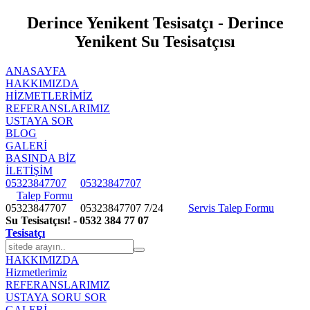
Derince Yenikent Tesisatçı - Derince
Yenikent Su Tesisatçısı
ANASAYFA
HAKKIMIZDA
HIZMETLERIMIZ
REFERANSLARIMIZ
USTAYA SOR
BLOG
GALERİ
BASINDA BİZ
İLETİŞİM
05323847707
05323847707
Talep Formu
05323847707
05323847707
7/24
Servis Talep Formu
Su Tesisatçısı! - 0532 384 77 07
Tesisatçı
HAKKIMIZDA
Hizmetlerimiz
REFERANSLARIMIZ
USTAYA SORU SOR
GALERİ