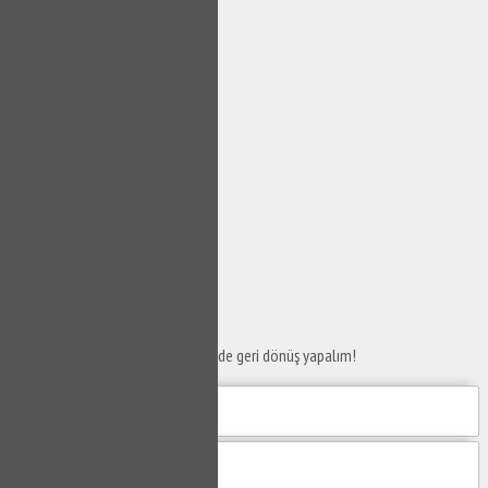
SERVİS TALEP
FORMU
Taleplerinizi bize iletin en kısa sürede geri dönüş yapalım!