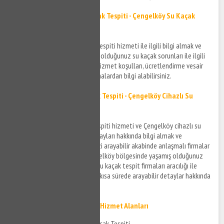
Çengelköy Noktasal Su Kaçak Tespiti - Çengelköy Su Kaçak
Bulma Hizmeti
Çengelköy noktasal su kaçak tespiti hizmeti ile ilgili bilgi almak ve
Çengelköy bölgesinde yaşamış olduğunuz su kaçak sorunları ile ilgili
detaylar için bizi arayabilir ve hizmet koşulları, ücretlendirme vesair
gibi detaylar için anlaşmalı firmalardan bilgi alabilirsiniz.
Çengelköy Cihazla Su Kaçak Tespiti - Çengelköy Cihazlı Su
Kaçak Bulma
Çengelköy cihazla su kaçak tespiti hizmeti ve Çengelköy cihazlı su
kaçak bulma hizmetlerinin detayları hakkında bilgi almak ve
ücretlendirme detayları için bizi arayabilir akabinde anlaşmalı firmalar
ile bağlantı kurabilirsiniz. Çengelköy bölgesinde yaşamış olduğunuz
su kaçak sorunlarınıza cihazlı su kaçak tespit firmaları aracılığı ile
müdahale edilmesi için bizi en kısa sürede arayabilir detaylar hakkında
bilgi edinebilirsiniz.
Çengelköy Su Kaçak Tespiti Hizmet Alanları
Çengelköy Banyo Su Kaçak Tespiti