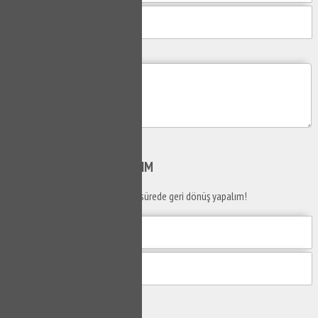
Mesajım
Gönder
SİZİ
ARAYALIM
Telefon numaranızı bırakın en kısa sürede geri dönüş yapalım!
Gönder