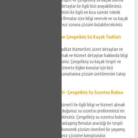
hizmeti ile ilgili bilgi almak ve detaylar ile ilgili bizi arayabilirsiniz.
Çengelköy su kaçak tespit işlemleri ile ilgili en kısa sürede teknik
konuda donanımlı ve anlaşmalı firmalar size bilgi verecek ve su kaçak
tespiti ile ilgili yaşamış olduğunuz soruna çözüm bulabileceksiniz.
Çengelköy Su Kaçak Tamiri ve
Çengelköy Su Kaçak
Tadilatı
Çengelköy su kaçak tamiri ve tadilat hizmetleri, ücret detayları ve
sürecin gelişimi ile ilgili bilgi almak ve hizmet detayları hakkında bilgi
sahibi olmak için bizi arayabilirsiniz. Çengelköy su kaçak tespit ve
tamir hizmetinin detayları ve hizmete ilişkin konular için bizi
arayabilir yaşadığınız su kaçak sorunlarına çözüm üretilmesini talep
edebilirsiniz.
Çengelköy Su Sızıntısı Tespiti - Çengelköy Su Sızıntısı Bulma
Çengelköy su sızıntısı tespiti hizmeti ile ilgili bilgi ve hizmet almak
için bizi arayabilir ve yaşamış olduğunuz su sızıntısı probleminizi en
kısa sürede çözüme kavuşturabilirsiniz. Çengelköy su sızıntısı bulma
konusunda kendi alanında uzmanlaşmış firmalar aracılığı ile tespit
işlemleriniz gerçekleştirilir ve ekonomik çözüm önerileri ile yaşamış
olduğunuz su sızıntısı sorunlarınız çözüme kavuşturulur.