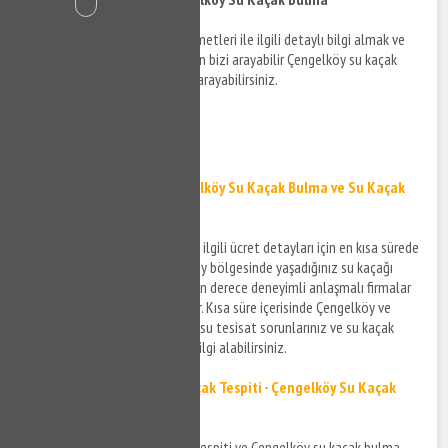
Çengelköy su kaçak bulma hizmetleri ile ilgili detaylı bilgi almak ve
destek taleplerinizi iletmek için bizi arayabilir Çengelköy su kaçak
tespiti detayları hakkında bizi arayabilirsiniz.
0532 384 77 07 ✆
Tıkla ve Ara ✆
Çengelköy Su Kaçak - Çengelköy Su Kaçak Bulma ve Su Kaçak
Tespiti
Çengelköy su kaçak hizmeti ile ilgili ücret detayları için en kısa sürede
size bilgi verilecek ve Çengelköy bölgesinde yaşadığınız su kaçağı
sorunlarınıza teknik konuda son derece deneyimli anlaşmalı firmalar
aracılığı ile çözüm üretilecektir. Kısa süre içerisinde Çengelköy ve
çevresinde yaşamış olduğunuz su tesisat sorunlarınız ve su kaçak
sorunlarınız için bizi arayarak bilgi alabilirsiniz.
Çengelköy Kırmadan Su Kaçak Tespiti - Çengelköy Su Kaçak
Tespiti
Çengelköy kırmadan su kaçak tespiti ve Çengelköy su kaçak bulma