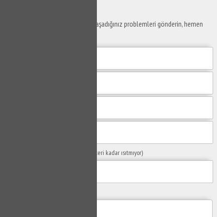
Ustaya
Sor
Yaşam alanlarınız ve ofislerinizde yaşadığınız problemleri gönderin, hemen
yanıtlayalım.
Sorunuzun Başlığı
(Örn: Kombim yeteri kadar ısıtmıyor)
Yaşadığınız Problemler