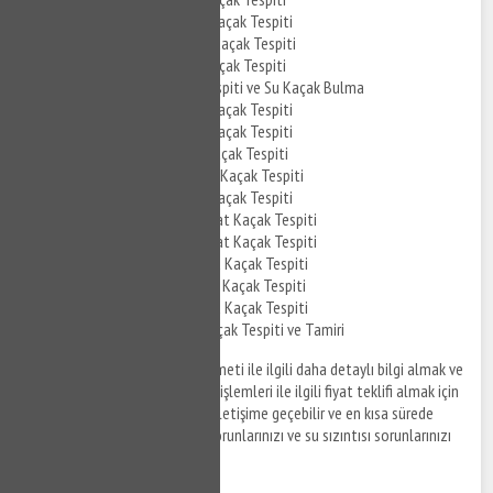
Çengelköy Mutfak Su Kaçak Tespiti
Çengelköy Tuvalet Su Kaçak Tespiti
Çengelköy Kombi Su Kaçak Tespiti
Çengelköy Su Kaçak Tespiti ve Su Kaçak Bulma
Çengelköy Cihazla Su Kaçak Tespiti
Çengelköy Akustik Su Kaçak Tespiti
Çengelköy Cihazlı Su Kaçak Tespiti
Çengelköy Noktasal Su Kaçak Tespiti
Çengelköy Su Tesisat Kaçak Tespiti
Çengelköy Kombi Tesisat Kaçak Tespiti
Çengelköy Kombi Tesisat Kaçak Tespiti
Çengelköy Parke Altı Su Kaçak Tespiti
Çengelköy Kırmadan Su Kaçak Tespiti
Çengelköy Tavandan Su Kaçak Tespiti
Çengelköy Pimaş Su Kaçak Tespiti ve Tamiri
Çengelköy su kaçak bulma hizmeti ile ilgili daha detaylı bilgi almak ve
su kaçağı tespiti sonrası tamir işlemleri ile ilgili fiyat teklifi almak için
anlaşmalı firmalarımız sizinle iletişime geçebilir ve en kısa sürede
yaşamış olduğunuz su kaçak sorunlarınızı ve su sızıntısı sorunlarınızı
çözüme kavuşturabilirsiniz.