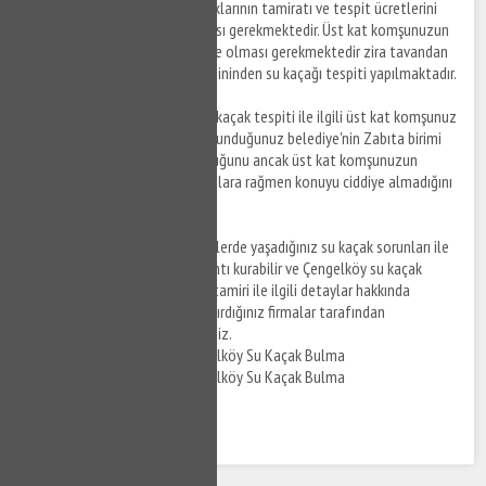
Not:
Tavanınıza gelen su kaçaklarının tamiratı ve tespit ücretlerini
üst kat komşunuzun karşılaması gerekmektedir. Üst kat komşunuzun
su kaçak tespiti esnasında evde olması gerekmektedir zira tavandan
değil üst kat komşunuzun zemininden su kaçağı tespiti yapılmaktadır.
Not:
Çengelköy bölgesinde su kaçak tespiti ile ilgili üst kat komşunuz
ile sorun yaşıyorsanız bağlı bulunduğunuz belediye'nin Zabıta birimi
ile görüşebilir ve su kaçağı olduğunu ancak üst kat komşunuzun
yapmış olduğunuz uyarı ve ikazlara rağmen konuyu ciddiye almadığını
ileterek yardım alabilirsiniz.
Not:
Çengelköy ve farklı bölgelerde yaşadığınız su kaçak sorunları ile
ilgili sigorta firmaları ile bağlantı kurabilir ve Çengelköy su kaçak
tespiti ve Çengelköy su kaçak tamiri ile ilgili detaylar hakkında
ücretlerin konut sigortası yaptırdığınız firmalar tarafından
karşılanmasını talep edebilirsiniz.