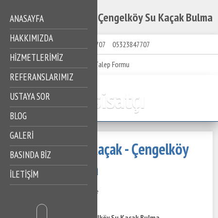
Çengelköy Su Kaçak - Çengelköy Su Kaçak Bulma
ANASAYFA
HAKKIMIZDA
05323847707
05323847707
HIZMETLERIMIZ
Talep Formu
REFERANSLARIMIZ
Tesisatçı
USTAYA SOR
BLOG
GALERİ
Çengelköy Su Kaçak - Çengelköy
BASINDA BİZ
Su Kaçak Bulma
İLETİŞİM
28 Kasım 2020
431 Görüntüleme
İçindekiler
Çengelköy Su Kaçak - Çengelköy Su Kaçak Bulma