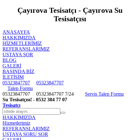
Çayırova Tesisatçı - Çayırova Su
Tesisatçısı
ANASAYFA
HAKKIMIZDA
HIZMETLERIMIZ
REFERANSLARIMIZ
USTAYA SOR
BLOG
GALERİ
BASINDA BİZ
İLETİŞİM
05323847707
05323847707
Talep Formu
05323847707
05323847707
7/24
Servis Talep Formu
Su Tesisatçısı! - 0532 384 77 07
Tesisatçı
HAKKIMIZDA
Hizmetlerimiz
REFERANSLARIMIZ
USTAYA SORU SOR
GALERİ