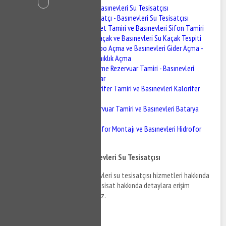
Basınevleri Tesisatçı - Basınevleri Su Tesisatçısı
Basınevleri Tesisatçı - Basınevleri Su Tesisatçısı
Basınevleri Klozet Tamiri ve Basınevleri Sifon Tamiri
Basınevleri Su Kaçak ve Basınevleri Su Kaçak Tespiti
Basınevleri Lavabo Açma ve Basınevleri Gider Açma -
Basınevleri Tıkanıklık Açma
Basınevleri Gömme Rezervuar Tamiri - Basınevleri
Gömme Rezervuar
Basınevleri Kalorifer Tamiri ve Basınevleri Kalorifer
Bakımı
Basınevleri Rezervuar Tamiri ve Basınevleri Batarya
Montajı
Basınevleri Hidrofor Montajı ve Basınevleri Hidrofor
Tamiri
Basınevleri Tesisatçı - Basınevleri Su Tesisatçısı
Basınevleri tesisatçı ve Basınevleri su tesisatçısı hizmetleri hakkında
bilgi almak ve Basınevleri su tesisat hakkında detaylara erişim
sağlamak için bizi arayabilirsiniz.
0532 384 77 07 ✆