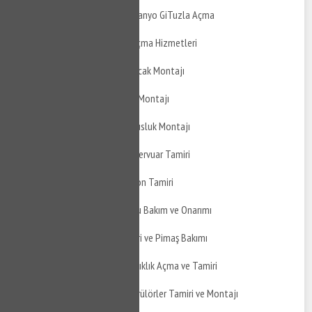
Basınevleri Balkon ve Banyo GiTuzla Açma
Basınevleri Tıkanıklık Açma Hizmetleri
Basınevleri Doğalgaz Ocak Montajı
Basınevleri Davlumbaz Montajı
Basınevleri Ankastre Musluk Montajı
Basınevleri Gömme Rezervuar Tamiri
Basınevleri Gömme Sifon Tamiri
Basınevleri Yağmur Suyu Bakım ve Onarımı
Basınevleri Pimaş Tamiri ve Pimaş Bakımı
Basınevleri Pimaş Tıkanıklık Açma ve Tamiri
Basınevleri Doğalgaz Brülörler Tamiri ve Montajı