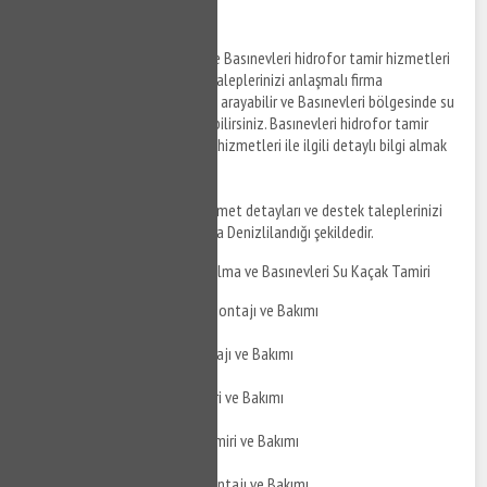
Hidrofor Tamiri
Basınevleri hidrofor montajı ve Basınevleri hidrofor tamir hizmetleri
ile ilgili bilgi almak ve destek taleplerinizi anlaşmalı firma
personellerine iletmek için bizi arayabilir ve Basınevleri bölgesinde su
tesisat tamiri ile ilgili bilgi alabilirsiniz. Basınevleri hidrofor tamir
hizmetleri ve hidrofor montaj hizmetleri ile ilgili detaylı bilgi almak
için bizi arayabilirsiniz.
Basınevleri su tesisatçısı
hizmet detayları ve destek taleplerinizi
iletebileceğiniz konular aşağıda Denizlilandığı şekildedir.
Basınevleri Su Kaçak Bulma ve Basınevleri Su Kaçak Tamiri
Basınevleri Duşakabin Montajı ve Bakımı
Basınevleri Jakuzi Montajı ve Bakımı
Basınevleri Jakuzi Tamiri ve Bakımı
Basınevleri Hidrofor Tamiri ve Bakımı
Basınevleri Hidrofor Montajı ve Bakımı