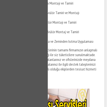
Basınevleri Küresel Vana Montajı ve Tamiri
Basınevleri Çift Yakıtlı Brülör Tamiri ve Montajı
Basınevleri Üflemeli Brülör Montajı ve Tamiri
Basınevleri Toz Kömür Brülör Montaj ve Tamiri
Basınevleri Yerden Isımta ve Zeminden Isıtma Uygulaması
Basınevleri su tesisat
hizmetlerinin tamamı firmamızın anlaşmalı
olduğu tesisat firmaları aracılığı ile siz tüketicilere sunulmaktadır.
Basınevleri bölgesinde yaşam alanlarınız ve ofislerinizde meydana
gelen her türlüs su tesisat arızalarınız ile ilgili destek taleplerinizi
iletmek ve firmamızın anlaşmalı olduğu ekiplerden tesisat hizmeti
almak için bizi arayabilirsiniz.