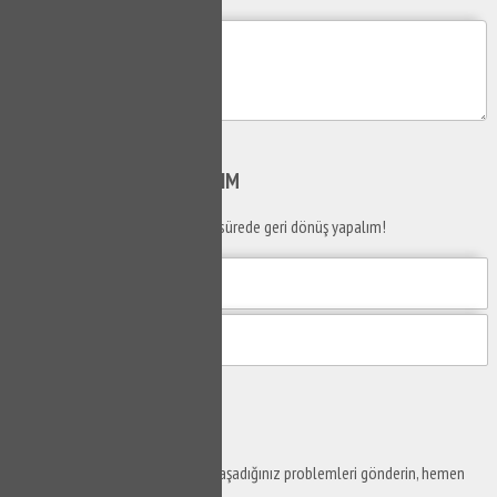
Mesajım
Gönder
SİZİ
ARAYALIM
Telefon numaranızı bırakın en kısa sürede geri dönüş yapalım!
Gönder
Ustaya
Sor
Yaşam alanlarınız ve ofislerinizde yaşadığınız problemleri gönderin, hemen
yanıtlayalım.