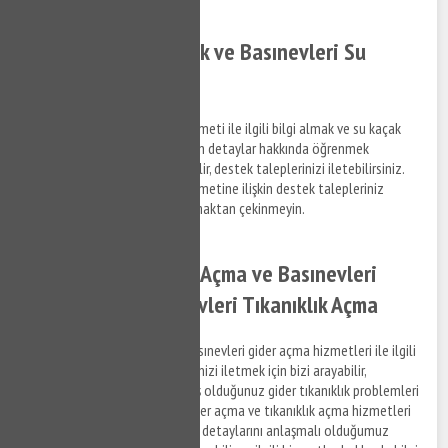
Basınevleri Su Kaçak ve Basınevleri Su
Kaçak Tespiti
Basınevleri su kaçak bulma hizmeti ile ilgili bilgi almak ve su kaçak
tespit tamir hizmetlerine ilişkin detaylar hakkında öğrenmek
istediğiniz konuları bize sorabilir, destek taleplerinizi iletebilirsiniz.
Basınevleri su kaçak bulma hizmetine ilişkin destek talepleriniz
hakkında bizimle bağlantı kurmaktan çekinmeyin.
Basınevleri Lavabo Açma ve Basınevleri
Gider Açma - Basınevleri Tıkanıklık Açma
Basınevleri lavabo açma ve Basınevleri gider açma hizmetleri ile ilgili
bilgi almak ve destek taleplerinizi iletmek için bizi arayabilir,
Basınevleri bölgesinde yaşamış olduğunuz gider tıkanıklık problemleri
ile ilgili destek alabilirsiniz. Gider açma ve tıkanıklık açma hizmetleri
ve ilgili hizmetlere ilişkin ücret detaylarını anlaşmalı olduğumuz