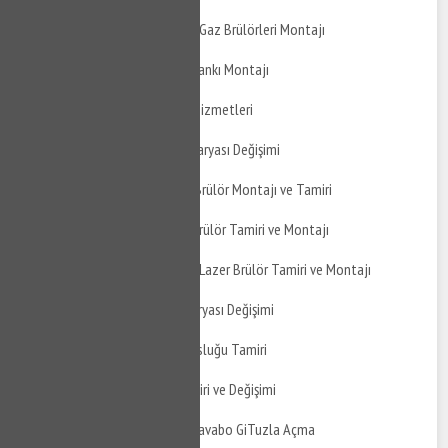
Basınevleri Atmosferik Gaz Brülörleri Montajı
Basınevleri Genleşme Tankı Montajı
Basınevleri Su Tesisat Hizmetleri
Basınevleri Mutfak Bataryası Değişimi
Basınevleri Gaz Yakıtlı Brülör Montajı ve Tamiri
Basınevleri Sıvı Yakıtlı Brülör Tamiri ve Montajı
Basınevleri Atmosferik Lazer Brülör Tamiri ve Montajı
Basınevleri Banyo Bataryası Değişimi
Basınevleri Taharet Musluğu Tamiri
Basınevleri Musluk Tamiri ve Değişimi
Basınevleri Mutfak ve Lavabo GiTuzla Açma