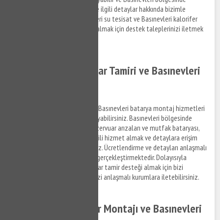
yaşadığınız tesisat sorunları ile ilgili detaylar hakkında bizimle
iletişim kurabilirsiniz. Basınevleri su tesisat ve Basınevleri kalorifer
tamiri hizmetleri ile ilgili bilgi almak için destek taleplerinizi iletmek
için bizi arayabilirsiniz.
Basınevleri Rezervuar Tamiri ve Basınevleri
Batarya Montajı
Basınevleri rezervuar tamiri ve Basınevleri batarya montaj hizmetleri
ile ilgili bilgi almak için bizi arayabilirsiniz. Basınevleri bölgesinde
yaşamış olduğunuz gömme rezervuar arızaları ve mutfak bataryası,
banyo bataryası arızaları ile ilgili hizmet almak ve detaylara erişim
sağlamak için bizi arayabilirsiniz. Ücretlendirme ve detayları anlaşmalı
olduğumuz firma personelleri gerçekleştirmektedir. Dolayısıyla
Basınevleri bölgesinde rezervuar tamir desteği almak için bizi
arayabilir ve destek taleplerinizi anlaşmalı kurumlara iletebilirsiniz.
Basınevleri Hidrofor Montajı ve Basınevleri