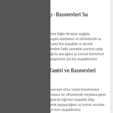
Tıkla ve Ara ✆
Basınevleri Tesisatçı - Basınevleri Su
Tesisatçısı
Basınevleri su tesisat hizmetlerine ilişkin detaylar aşağıda
Denizlilandığı şekildedir. Sizde yaşam alanlarınız ve ofislerinizde su
tesisat ile ilgili bir arıza yaşıyorsanız bizi arayabilir ve destek
taleplerinizi iletebilirsiniz. Birbirinden farklı uzmanlık süresine sahip
anlaşmalı iş ortaklarımız aracılığı ile alacağınız su tesisat hizmetleri
ile ilgili bilgi almak ve destek talepleriniz için bizi arayabilirsiniz.
Basınevleri Klozet Tamiri ve Basınevleri
Sifon Tamiri
Basınevleri klozet tamiri ve Basınevleri sifon tamiri hizmetlerine
ilişkin bilgi almak ve yaşam alanlarınız ile ofislerinizde meydana gelen
su tesisat, klozet ve sifon arızaları ile ilgili bizi arayabilir, bilgi
alabilirsiniz. Basınevleri bölgesinde yaşayacağınız su tesisat arızaları
için kısa sürede destek almak için bize ulaşabilirsiniz.