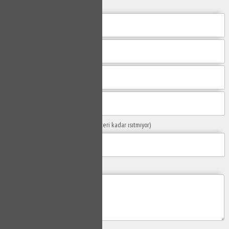
Sorunuzun Başlığı
(Örn: Kombim yeteri kadar ısıtmıyor)
Yaşadığınız Problemler