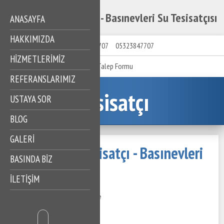
Basınevleri Tesisatçı - Basınevleri Su Tesisatçısı
ANASAYFA
HAKKIMIZDA
05323847707
05323847707
HIZMETLERIMIZ
Talep Formu
REFERANSLARIMIZ
Tesisatçı
USTAYA SOR
BLOG
GALERİ
Basınevleri Tesisatçı - Basınevleri
BASINDA BİZ
Su Tesisatçısı
İLETİŞİM
13 Kasım 2020
569 Görüntüleme
İçindekiler