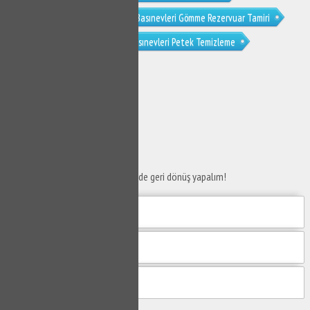
Basınevleri Tıkanıklık Açma
Basınevleri Gömme Rezervuar Tamiri
Basınevleri Musluk Tamiri
Basınevleri Petek Temizleme
Basınevleri Petek Temizliği
SERVİS TALEP
FORMU
Taleplerinizi bize iletin en kısa sürede geri dönüş yapalım!