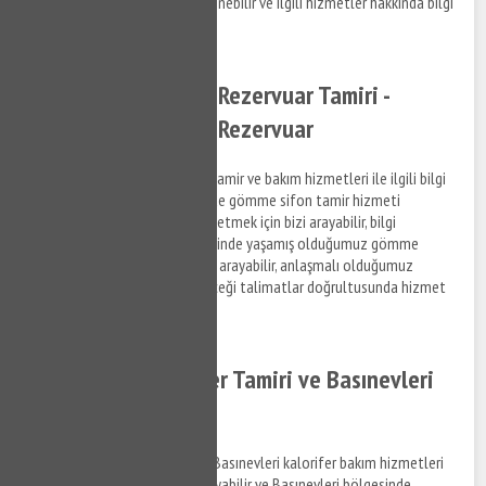
firmaların elemanlarından öğrenebilir ve ilgili hizmetler hakkında bilgi
alabilirsiniz.
Basınevleri Gömme Rezervuar Tamiri -
Basınevleri Gömme Rezervuar
Basınevleri gömme rezervuar tamir ve bakım hizmetleri ile ilgili bilgi
almak ve Basınevleri bölgesinde gömme sifon tamir hizmeti
hakkında destek taleplerinizi iletmek için bizi arayabilir, bilgi
alabilirsiniz. Basınevleri bölgesinde yaşamış olduğumuz gömme
rezervuar sorunları ile ilgili bizi arayabilir, anlaşmalı olduğumuz
firmaların personellerinin vereceği talimatlar doğrultusunda hizmet
taleplerinizi iletebilirsiniz.
Basınevleri Kalorifer Tamiri ve Basınevleri
Kalorifer Bakımı
Basınevleri kalorifer tamiri ve Basınevleri kalorifer bakım hizmetleri
ile ilgili bilgi almak için bizi arayabilir ve Basınevleri bölgesinde