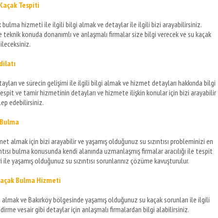
Kaçak Tespiti
lma hizmeti ile ilgili bilgi almak ve detaylar ile ilgili bizi arayabilirsiniz.
ede teknik konuda donanımlı ve anlaşmalı firmalar size bilgi verecek ve su kaçak
ileceksiniz.
dilatı
yları ve sürecin gelişimi ile ilgili bilgi almak ve hizmet detayları hakkında bilgi
tespit ve tamir hizmetinin detayları ve hizmete ilişkin konular için bizi arayabilir
ep edebilirsiniz.
ı Bulma
hizmet almak için bizi arayabilir ve yaşamış olduğunuz su sızıntısı probleminizi en
ıntısı bulma konusunda kendi alanında uzmanlaşmış firmalar aracılığı ile tespit
ri ile yaşamış olduğunuz su sızıntısı sorunlarınız çözüme kavuşturulur.
 Kaçak Bulma Hizmeti
gi almak ve Bakırköy bölgesinde yaşamış olduğunuz su kaçak sorunları ile ilgili
dirme vesair gibi detaylar için anlaşmalı firmalardan bilgi alabilirsiniz.