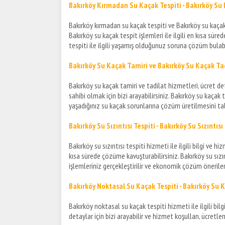
Bakırköy Kırmadan Su Kaçak Tespiti - Bakırköy Su 
Bakırköy kırmadan su kaçak tespiti ve Bakırköy su kaçak bu
Bakırköy su kaçak tespit işlemleri ile ilgili en kısa sür
tespiti ile ilgili yaşamış olduğunuz soruna çözüm bulab
Bakırköy Su Kaçak Tamiri ve
Bakırköy Su Kaçak
Ta
Bakırköy su kaçak tamiri ve tadilat hizmetleri, ücret deta
sahibi olmak için bizi arayabilirsiniz. Bakırköy su kaçak 
yaşadığınız su kaçak sorunlarına çözüm üretilmesini tal
Bakırköy Su Sızıntısı Tespiti - Bakırköy Su Sızıntıs
Bakırköy su sızıntısı tespiti hizmeti ile ilgili bilgi ve 
kısa sürede çözüme kavuşturabilirsiniz. Bakırköy su sız
işlemleriniz gerçekleştirilir ve ekonomik çözüm önerile
Bakırköy Noktasal Su Kaçak Tespiti - Bakırköy Su
Bakırköy noktasal su kaçak tespiti hizmeti ile ilgili bil
detaylar için bizi arayabilir ve hizmet koşulları, ücretlen