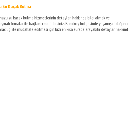
zlı Su Kaçak Bulma
ihazlı su kaçak bulma hizmetlerinin detayları hakkında bilgi almak ve
laşmalı firmalar ile bağlantı kurabilirsiniz. Bakırköy bölgesinde yaşamış olduğun
aracılığı ile müdahale edilmesi için bizi en kısa sürede arayabilir detaylar hakkın