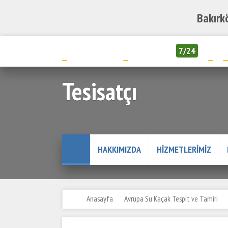
Bakırk
05323847707
05323847707
7/24
Tesisatçı
HAKKIMIZDA
HIZMETLERIMIZ
Anasayfa
Avrupa Su Kaçak Tespit ve Tamiri