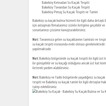
Bakırköy Kırmadan Su Kaçak Tespiti
Bakırköy Tavandan Su Kaçak Tespiti
Bakırköy Pimaş Su Kaçak Tespiti ve Tamiri
Bakırköy su kaçak bulma hizmeti ile ilgili daha detaylı bi
için anlaşmalı firmalarımız sizinle iletişime geçebilir v
sorunlarınızı çözüme kavuşturabilirsiniz.
Not:
Tavanınıza gelen su kaçaklarının tamiratı ve tes
su kaçak tespiti esnasında evde olması gerekmektedir 
yapılmaktadır.
Not:
Bakırköy bölgesinde su kaçak tespiti ile ilgili üs
ile görüşebilir ve su kaçağı olduğunu ancak üst kat k
ileterek yardım alabilirsiniz.
Not:
Bakırköy ve farklı bölgelerde yaşadığınız su kaçak so
tespiti ve Bakırköy su kaçak tamiri ile ilgili detaylar h
talep edebilirsiniz.