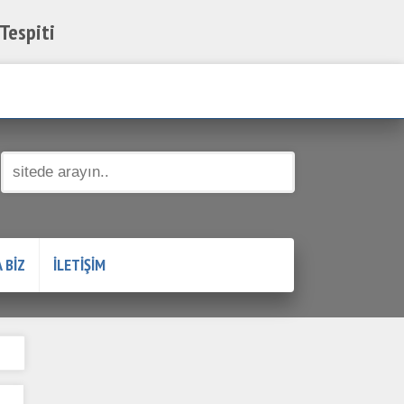
Tespiti
Su Tesisatçısı! - 0532 384 77 07
 BİZ
İLETİŞİM