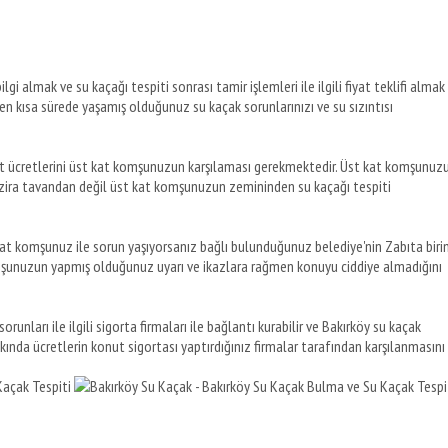
lgi almak ve su kaçağı tespiti sonrası tamir işlemleri ile ilgili fiyat teklifi almak
e en kısa sürede yaşamış olduğunuz su kaçak sorunlarınızı ve su sızıntısı
pit ücretlerini üst kat komşunuzun karşılaması gerekmektedir. Üst kat komşunuz
zira tavandan değil üst kat komşunuzun zemininden su kaçağı tespiti
t kat komşunuz ile sorun yaşıyorsanız bağlı bulunduğunuz belediye'nin Zabıta biri
omşunuzun yapmış olduğunuz uyarı ve ikazlara rağmen konuyu ciddiye almadığını
runları ile ilgili sigorta firmaları ile bağlantı kurabilir ve Bakırköy su kaçak
akkında ücretlerin konut sigortası yaptırdığınız firmalar tarafından karşılanmasını