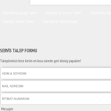
Bakırköy Su Kaçağı Tamiri
Bakırköy Su Sızıntısı Tamiri
Bakırköy Su Ka
Bakırköy Tesisat Tamiri
Bakırköy Su Tesisat Kaçak
SERVİS TALEP
FORMU
Taleplerinizi bize iletin en kısa sürede geri dönüş yapalım!
Mesajım