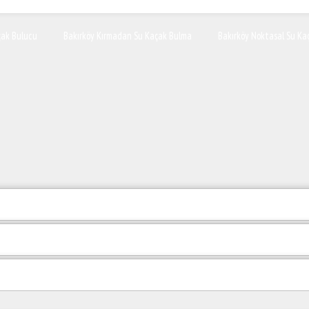
çak Bulucu
Bakırköy Kırmadan Su Kaçak Bulma
Bakırköy Noktasal Su Kaç