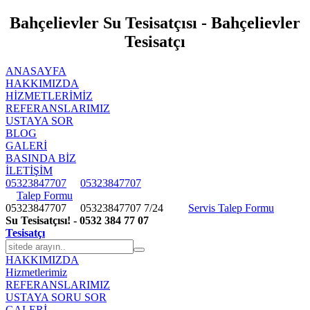
Bahçelievler Su Tesisatçısı - Bahçelievler
Tesisatçı
ANASAYFA
HAKKIMIZDA
HIZMETLERIMIZ
REFERANSLARIMIZ
USTAYA SOR
BLOG
GALERİ
BASINDA BİZ
İLETİŞİM
05323847707
05323847707
Talep Formu
05323847707
05323847707
7/24
Servis Talep Formu
Su Tesisatçısı! - 0532 384 77 07
Tesisatçı
HAKKIMIZDA
Hizmetlerimiz
REFERANSLARIMIZ
USTAYA SORU SOR
GALERİ