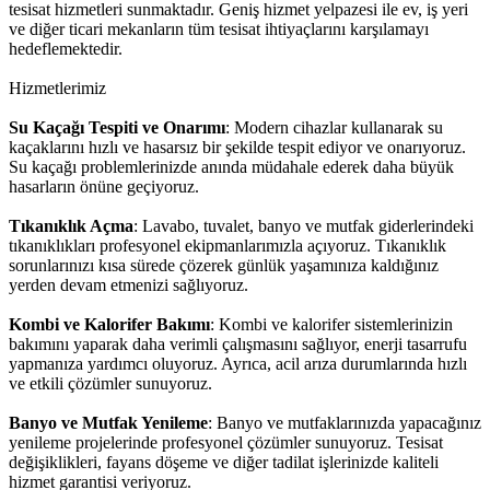
tesisat hizmetleri sunmaktadır. Geniş hizmet yelpazesi ile ev, iş yeri
ve diğer ticari mekanların tüm tesisat ihtiyaçlarını karşılamayı
hedeflemektedir.
Hizmetlerimiz
Su Kaçağı Tespiti ve Onarımı
: Modern cihazlar kullanarak su
kaçaklarını hızlı ve hasarsız bir şekilde tespit ediyor ve onarıyoruz.
Su kaçağı problemlerinizde anında müdahale ederek daha büyük
hasarların önüne geçiyoruz.
Tıkanıklık Açma
: Lavabo, tuvalet, banyo ve mutfak giderlerindeki
tıkanıklıkları profesyonel ekipmanlarımızla açıyoruz. Tıkanıklık
sorunlarınızı kısa sürede çözerek günlük yaşamınıza kaldığınız
yerden devam etmenizi sağlıyoruz.
Kombi ve Kalorifer Bakımı
: Kombi ve kalorifer sistemlerinizin
bakımını yaparak daha verimli çalışmasını sağlıyor, enerji tasarrufu
yapmanıza yardımcı oluyoruz. Ayrıca, acil arıza durumlarında hızlı
ve etkili çözümler sunuyoruz.
Banyo ve Mutfak Yenileme
: Banyo ve mutfaklarınızda yapacağınız
yenileme projelerinde profesyonel çözümler sunuyoruz. Tesisat
değişiklikleri, fayans döşeme ve diğer tadilat işlerinizde kaliteli
hizmet garantisi veriyoruz.