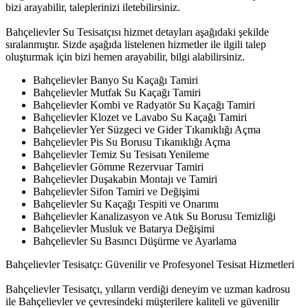
bizi arayabilir, taleplerinizi iletebilirsiniz.
Bahçelievler Su Tesisatçısı hizmet detayları aşağıdaki şekilde
sıralanmıştır. Sizde aşağıda listelenen hizmetler ile ilgili talep
oluşturmak için bizi hemen arayabilir, bilgi alabilirsiniz.
Bahçelievler Banyo Su Kaçağı Tamiri
Bahçelievler Mutfak Su Kaçağı Tamiri
Bahçelievler Kombi ve Radyatör Su Kaçağı Tamiri
Bahçelievler Klozet ve Lavabo Su Kaçağı Tamiri
Bahçelievler Yer Süzgeci ve Gider Tıkanıklığı Açma
Bahçelievler Pis Su Borusu Tıkanıklığı Açma
Bahçelievler Temiz Su Tesisatı Yenileme
Bahçelievler Gömme Rezervuar Tamiri
Bahçelievler Duşakabin Montajı ve Tamiri
Bahçelievler Sifon Tamiri ve Değişimi
Bahçelievler Su Kaçağı Tespiti ve Onarımı
Bahçelievler Kanalizasyon ve Atık Su Borusu Temizliği
Bahçelievler Musluk ve Batarya Değişimi
Bahçelievler Su Basıncı Düşürme ve Ayarlama
Bahçelievler Tesisatçı: Güvenilir ve Profesyonel Tesisat Hizmetleri
Bahçelievler Tesisatçı, yılların verdiği deneyim ve uzman kadrosu
ile Bahçelievler ve çevresindeki müşterilere kaliteli ve güvenilir