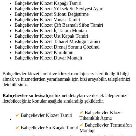
Bahçelievler Klozet Kapağı Tamiri
Bahçelievler Klozet Yüksek Su Seviyesi Ayarı
Bahçelievler Klozet Sifonu Değiştirme
Bahçelievler Klozet Vanası Tamiri
Bahçelievler Klozet Çift Basmalı Sifon Tamiri
Bahçelievler Klozet İç Takım Montajı
Bahçelievler Klozet Üst Kapak Tamiri
Bahçelievler Klozet Taharet Musluğu Tamiri
Bahçelievler Klozet Drenaj Sorunu Çözümü
Bahçelievler Klozet Kurulumu
Bahçelievler Klozet Duvar Montajı
Bahçelievler klozet tamiri ve klozet montajı servisleri ile ilgili bilgi
almak ve hizmetlerden yararlanmak için bizi arayabilir, taleplerinizi
iletebilirsiniz.
Bahçelievler su tesisatçısı
hizmet detayları ve destek taleplerinizi
iletebileceğiniz konular aşağıda sıralandığı şekildedir.
✔
Bahçelievler Klozet
✔
Bahçelievler Klozet Tamiri
Tıkanıklık Açma
✔
Bahçelievler Termosifon
✔
Bahçelievler Su Kaçak Tamiri
Montajı