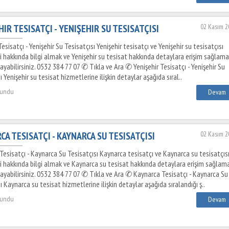
IR TESISATÇI - YENIŞEHIR SU TESISATÇISI
02 Kasım 2
Tesisatçı - Yenişehir Su Tesisatçısı Yenişehir tesisatçı ve Yenişehir su tesisatçısı
i hakkında bilgi almak ve Yenişehir su tesisat hakkında detaylara erişim sağlam
arayabilirsiniz. 0532 384 77 07 ✆ Tıkla ve Ara ✆ Yenişehir Tesisatçı - Yenişehir Su
ı Yenişehir su tesisat hizmetlerine ilişkin detaylar aşağıda sıral..
kundu
Devam
CA TESISATÇI - KAYNARCA SU TESISATÇISI
02 Kasım 2
Tesisatçı - Kaynarca Su Tesisatçısı Kaynarca tesisatçı ve Kaynarca su tesisatçıs
i hakkında bilgi almak ve Kaynarca su tesisat hakkında detaylara erişim sağlam
arayabilirsiniz. 0532 384 77 07 ✆ Tıkla ve Ara ✆ Kaynarca Tesisatçı - Kaynarca Su
ı Kaynarca su tesisat hizmetlerine ilişkin detaylar aşağıda sıralandığı ş..
kundu
Devam