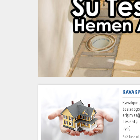
KAVAKP
Kavakpına
tesisatçı
erişim sağ
Tesisatçı 
aşağı..
678 kez o