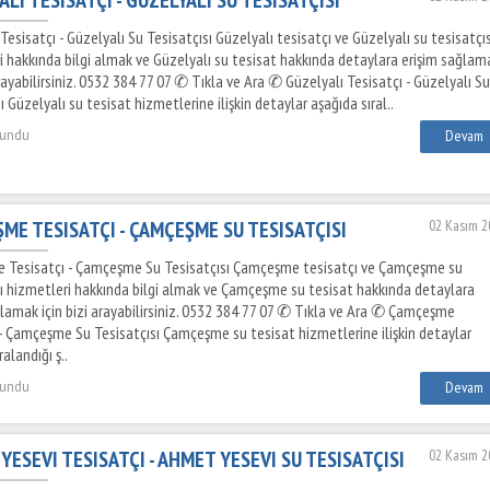
Tesisatçı - Güzelyalı Su Tesisatçısı Güzelyalı tesisatçı ve Güzelyalı su tesisatçıs
i hakkında bilgi almak ve Güzelyalı su tesisat hakkında detaylara erişim sağlam
arayabilirsiniz. 0532 384 77 07 ✆ Tıkla ve Ara ✆ Güzelyalı Tesisatçı - Güzelyalı Su
ı Güzelyalı su tesisat hizmetlerine ilişkin detaylar aşağıda sıral..
kundu
Devam
ME TESISATÇI - ÇAMÇEŞME SU TESISATÇISI
02 Kasım 2
Tesisatçı - Çamçeşme Su Tesisatçısı Çamçeşme tesisatçı ve Çamçeşme su
sı hizmetleri hakkında bilgi almak ve Çamçeşme su tesisat hakkında detaylara
ğlamak için bizi arayabilirsiniz. 0532 384 77 07 ✆ Tıkla ve Ara ✆ Çamçeşme
 - Çamçeşme Su Tesisatçısı Çamçeşme su tesisat hizmetlerine ilişkin detaylar
ralandığı ş..
kundu
Devam
YESEVI TESISATÇI - AHMET YESEVI SU TESISATÇISI
02 Kasım 2