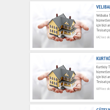
VELIBA
Velibaba T
hizmetler
için bizi 
Tesisatçıs
642 kez o
KURTKÖ
Kurtköy Te
hizmetler
için bizi 
Tesisatçıs
669 kez o
GÜZELYA