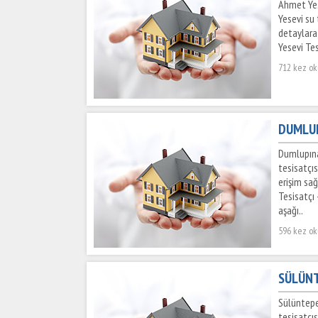
Ahmet Yes
Yesevi su
detaylara
Yesevi Tes
712 kez o
DUMLUP
Dumlupına
tesisatçı
erişim sağ
Tesisatçı 
aşağı..
596 kez o
SÜLÜNT
Sülüntepe
tesisatçı