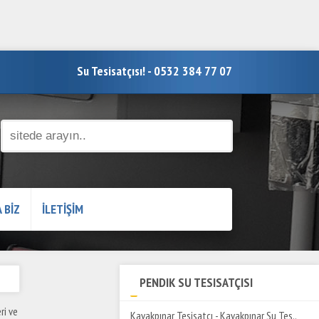
Su Tesisatçısı! - 0532 384 77 07
 BİZ
İLETİŞİM
PENDIK SU TESISATÇISI
ri ve
Kavakpınar Tesisatçı - Kavakpınar Su Tes..