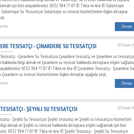
lamak için bizi arayabilirsiniz. 0532 384 77 07 ✆ Tıkla ve Ara ✆ Sülüntepe
- Sülüntepe Su Tesisatçısı Sülüntepe su tesisat hizmetlerine ilişkin detaylar
al..
kundu
Devam
ERE TESISATÇI - ÇINARDERE SU TESISATÇISI
02 Kasım 2
Tesisatçı - Çınardere Su Tesisatçısı Çınardere tesisatçı ve Çınardere su tesisatçıs
i hakkında bilgi almak ve Çınardere su tesisat hakkında detaylara erişim sağlam
arayabilirsiniz. 0532 384 77 07 ✆ Tıkla ve Ara ✆ Çınardere Tesisatçı - Çınardere Su
ı Çınardere su tesisat hizmetlerine ilişkin detaylar aşağıda sıral..
kundu
Devam
TESISATÇI - ŞEYHLI SU TESISATÇISI
02 Kasım 2
isatçı - Şeyhli Su Tesisatçısı Şeyhli tesisatçı ve Şeyhli su tesisatçısı hizmetleri
ilgi almak ve Şeyhli su tesisat hakkında detaylara erişim sağlamak için bizi
siniz. 0532 384 77 07 ✆ Tıkla ve Ara ✆ Şeyhli Tesisatçı - Şeyhli Su Tesisatçısı