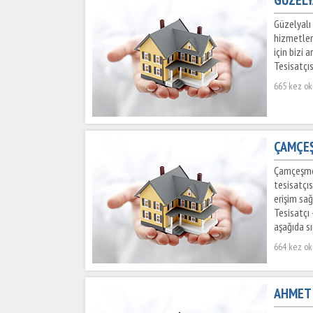
Güzelyalı 
hizmetler
için bizi 
Tesisatçıs
665 kez o
ÇAMÇEŞ
Çamçeşme 
tesisatçı
erişim sa
Tesisatçı
aşağıda sı
664 kez o
AHMET 