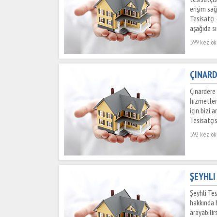
erişim sağ
Tesisatçı 
aşağıda sır
599 kez o
ÇINARD
Çınardere 
hizmetler
için bizi 
Tesisatçıs
592 kez o
ŞEYHLI 
Şeyhli Tes
hakkında b
arayabilir