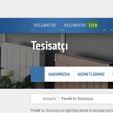
05323847707
05323847707
7/24
Tesisatçı
HAKKIMIZDA
HIZMETLERIMIZ
Anasayfa
Pendik Su Tesisatçısı
Pendik Su Tesisatçısı ile ilgili bilgi almak ve detaylar için b