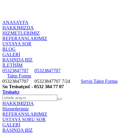
ANASAYFA
HAKKIMIZDA
HIZMETLERIMIZ
REFERANSLARIMIZ
USTAYA SOR
BLOG
GALERİ
BASINDA BİZ
İLETİŞİM
05323847707
05323847707
Talep Formu
05323847707
05323847707
7/24
Servis Talep Formu
Su Tesisatçısı! - 0532 384 77 07
Tesisatçı
HAKKIMIZDA
Hizmetlerimiz
REFERANSLARIMIZ
USTAYA SORU SOR
GALERİ
BASINDA BİZ