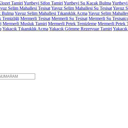
Klozet Tamiri
Yurtbeyi Sifon Tamiri
Yurtbeyi Su Kaçak Bulma
Yurtbeyi
vuz Selim Mahallesi Tesisat
Yavuz Selim Mahallesi Su Tesisat
Yavuz Se
k Bulma
Yavuz Selim Mahallesi Tıkanıklık Açma
Yavuz Selim Mahalle
k Temizliği
Mermerli Tesisat
Mermerli Su Tesisat
Mermerli Su Tesisatçı
i
Mermerli Musluk Tamiri
Mermerli Petek Temizleme
Mermerli Petek 
a
Yakacık Tıkanıklık Açma
Yakacık Gömme Rezervuar Tamiri
Yakacık