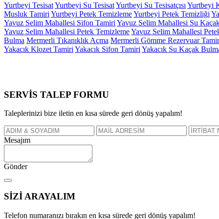
Yurtbeyi Tesisat
Yurtbeyi Su Tesisat
Yurtbeyi Su Tesisatçısı
Yurtbeyi 
Musluk Tamiri
Yurtbeyi Petek Temizleme
Yurtbeyi Petek Temizliği
Ya
Yavuz Selim Mahallesi Sifon Tamiri
Yavuz Selim Mahallesi Su Kaça
Yavuz Selim Mahallesi Petek Temizleme
Yavuz Selim Mahallesi Pete
Bulma
Mermerli Tıkanıklık Açma
Mermerli Gömme Rezervuar Tamir
Yakacık Klozet Tamiri
Yakacık Sifon Tamiri
Yakacık Su Kaçak Bulm
SERVİS TALEP
FORMU
Taleplerinizi bize iletin en kısa sürede geri dönüş yapalım!
Mesajım
Gönder
SİZİ
ARAYALIM
Telefon numaranızı bırakın en kısa sürede geri dönüş yapalım!