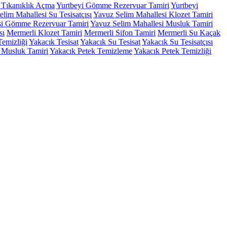
 Tıkanıklık Açma
Yurtbeyi Gömme Rezervuar Tamiri
Yurtbeyi
lim Mahallesi Su Tesisatçısı
Yavuz Selim Mahallesi Klozet Tamiri
si Gömme Rezervuar Tamiri
Yavuz Selim Mahallesi Musluk Tamiri
sı
Mermerli Klozet Tamiri
Mermerli Sifon Tamiri
Mermerli Su Kaçak
Temizliği
Yakacık Tesisat
Yakacık Su Tesisat
Yakacık Su Tesisatçısı
 Musluk Tamiri
Yakacık Petek Temizleme
Yakacık Petek Temizliği