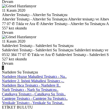
Devam
11 Kasım 2020
Altıevler Tesisatçı - Altıevler Su Tesisatçısı
Altıevler Tesisatçı - Altıevler Su Tesisatçısı Altıevler tesisatçı ve Alt
77 07 ✆ Tıkla ve Ara ✆ Altıevler Tesisatçı - Altıevler Su Tesisatçısı Al
557 kez okundu
Devam
11 Kasım 2020
Sahilevleri Tesisatçı - Sahilevleri Su Tesisatçısı
Sahilevleri Tesisatçı - Sahilevleri Su Tesisatçısı Sahilevleri tesisatçı v
0532 384 77 07 ✆ Tıkla ve Ara ✆ Sahilevleri Tesisatçı - Sahilevleri Su T
527 kez okundu
Devam
1
Narlıdere Su Tesisatçısı
Narlıdere Huzur Mahallesi Tesisatçı - Na..
Narlıdere 2. İnönü Mahallesi Tesisatçı -..
Narlıdere Ilıca Tesisatçı - Narlıdere Il..
Narlı Tesisatçı - Narlı Su Tesisatçısı..
Çatalkaya Tesisatçı - Çatalkaya Su Tesis..
Çamtepe Tesisatçı - Çamtepe Su Tesisatçı..
Yenikale Tesisatçı - Yenikale Su Tesisat..
ETİKET BULUTU