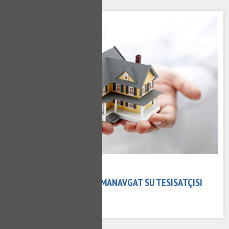
26 Ocak 2023
MANAVGAT TESISATÇI - MANAVGAT SU TESISATÇISI
533 kez okundu