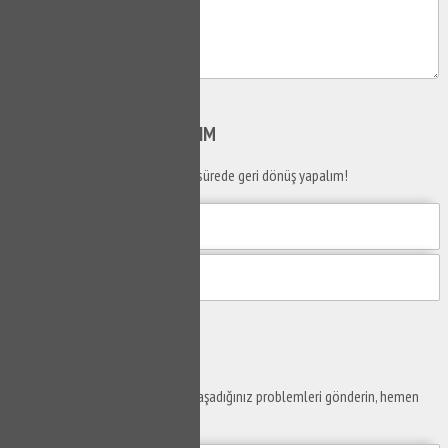
Gönder
SİZİ
ARAYALIM
Telefon numaranızı bırakın en kısa sürede geri dönüş yapalım!
Gönder
Ustaya
Sor
Yaşam alanlarınız ve ofislerinizde yaşadığınız problemleri gönderin, hemen
yanıtlayalım.