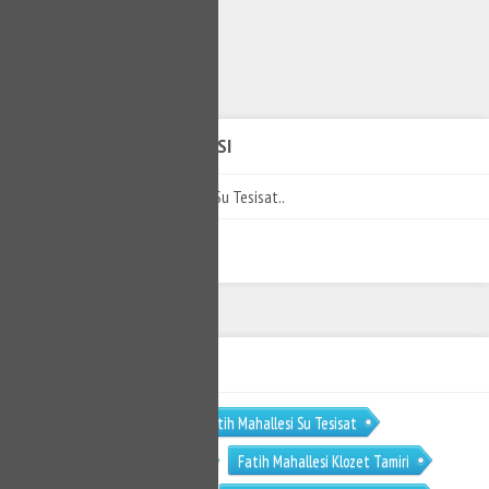
1
MANAVGAT SU TESISATÇISI
Manavgat Tesisatçı - Manavgat Su Tesisat..
ETİKET BULUTU
Fatih Mahallesi Tesisat
Fatih Mahallesi Su Tesisat
Fatih Mahallesi Su Tesisatçısı
Fatih Mahallesi Klozet Tamiri