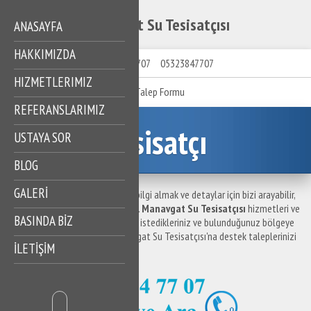
Manavgat Su Tesisatçısı
ANASAYFA
HAKKIMIZDA
05323847707
05323847707
HIZMETLERIMIZ
Talep Formu
REFERANSLARIMIZ
Tesisatçı
USTAYA SOR
BLOG
GALERİ
Manavgat Su Tesisatçısı ile ilgili bilgi almak ve detaylar için bizi arayabilir,
destek taleplerinizi iletebilirsiniz.
Manavgat Su Tesisatçısı
hizmetleri ve
BASINDA BİZ
hizmet bölgelerine ilişkin sormak istedikleriniz ve bulunduğunuz bölgeye
en yakın su tesisatçısı için Manavgat Su Tesisatçısı'na destek taleplerinizi
İLETİŞİM
iletebilirsiniz.