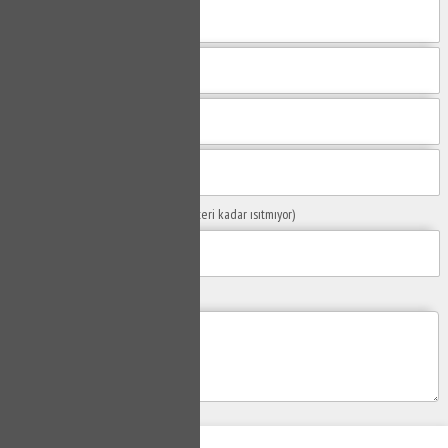
Sorunuzun Başlığı
(Örn: Kombim yeteri kadar ısıtmıyor)
Yaşadığınız Problemler
Gönder