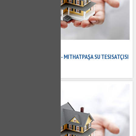
08 Kasım 2020
MITHATPAŞA TESISATÇI - MITHATPAŞA SU TESISATÇISI
607 kez okundu