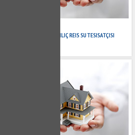
08 Kasım 2020
KILIÇ REIS TESISATÇI - KILIÇ REIS SU TESISATÇISI
641 kez okundu