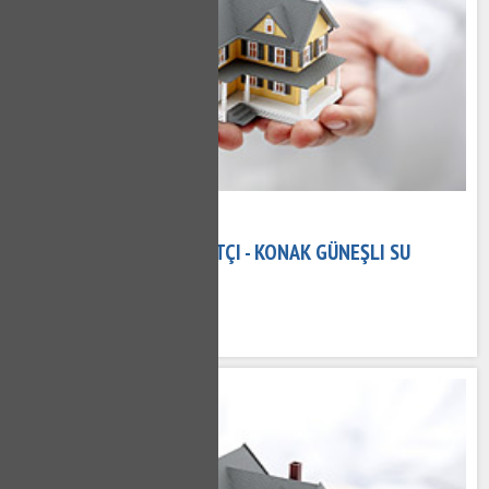
08 Kasım 2020
KONAK GÜNEŞLI TESISATÇI - KONAK GÜNEŞLI SU
TESISATÇISI
646 kez okundu