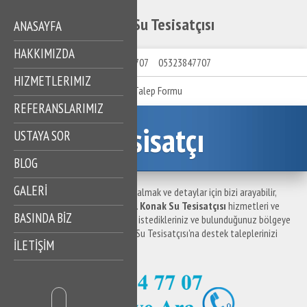
Konak Su Tesisatçısı
ANASAYFA
HAKKIMIZDA
05323847707
05323847707
HIZMETLERIMIZ
Talep Formu
REFERANSLARIMIZ
Tesisatçı
USTAYA SOR
BLOG
GALERİ
Konak Su Tesisatçısı ile ilgili bilgi almak ve detaylar için bizi arayabilir,
destek taleplerinizi iletebilirsiniz.
Konak Su Tesisatçısı
hizmetleri ve
BASINDA BİZ
hizmet bölgelerine ilişkin sormak istedikleriniz ve bulunduğunuz bölgeye
en yakın su tesisatçısı için Konak Su Tesisatçısı'na destek taleplerinizi
İLETİŞİM
iletebilirsiniz.