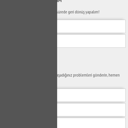
Telefon numaranızı bırakın en kısa sürede geri dönüş yapalım!
Gönder
Ustaya
Sor
Yaşam alanlarınız ve ofislerinizde yaşadığınız problemleri gönderin, hemen
yanıtlayalım.