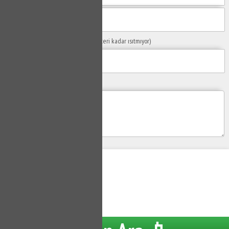
Sorunuzun Başlığı
(Örn: Kombim yeteri kadar ısıtmıyor)
Yaşadığınız Problemler
Gönder
Su Tesisatçısı