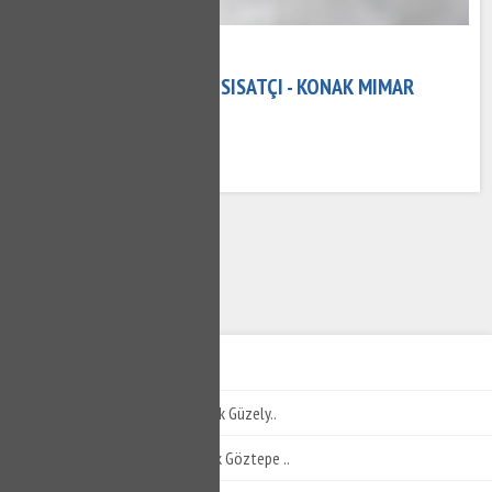
08 Kasım 2020
KONAK MIMAR SINAN TESISATÇI - KONAK MIMAR
SINAN SU TESISATÇISI
634 kez okundu
1
2
3
4
5
6
KONAK SU TESISATÇISI
Konak Güzelyalı Tesisatçı - Konak Güzely..
Konak Göztepe Tesisatçı - Konak Göztepe ..