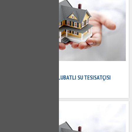
08 Kasım 2020
ULUBATLI TESISATÇI - ULUBATLI SU TESISATÇISI
615 kez okundu