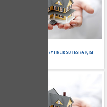
08 Kasım 2020
ZEYTINLIK TESISATÇI - ZEYTINLIK SU TESISATÇISI
727 kez okundu