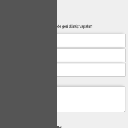
SERVİS TALEP
FORMU
Taleplerinizi bize iletin en kısa sürede geri dönüş yapalım!
Mesajım
Gönder
SİZİ
ARAYALIM