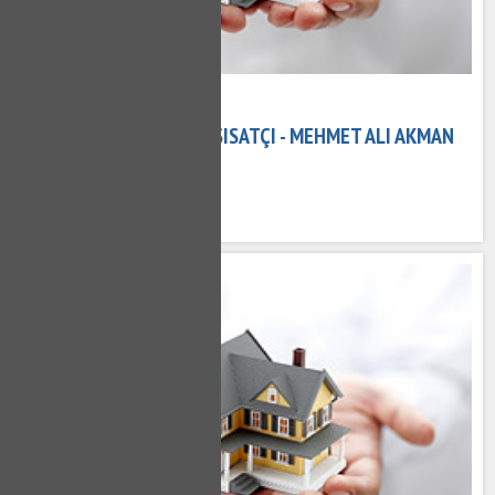
08 Kasım 2020
MEHMET ALI AKMAN TESISATÇI - MEHMET ALI AKMAN
SU TESISATÇISI
684 kez okundu