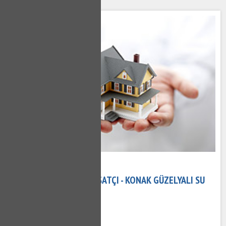
08 Kasım 2020
KONAK GÜZELYALI TESISATÇI - KONAK GÜZELYALI SU
TESISATÇISI
691 kez okundu