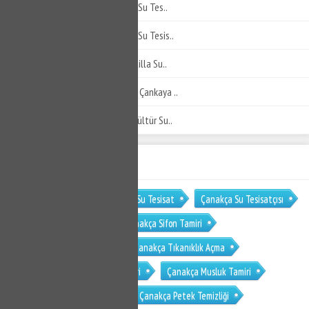
Murat Reis Tesisatçı - Murat Reis Su Tes..
Zafertepe Tesisatçı - Zafertepe Su Tesis..
Konak Atilla Tesisatçı - Konak Atilla Su..
Konak Çankaya Tesisatçı - Konak Çankaya ..
Konak Kültür Tesisatçı - Konak Kültür Su..
ETİKET BULUTU
Çanakça Tesisat
Çanakça Su Tesisat
Çanakça Su Tesisatçısı
Çanakça Klozet Tamiri
Çanakça Sifon Tamiri
Çanakça Su Kaçak Bulma
Çanakça Tıkanıklık Açma
Çanakça Gömme Rezervuar Tamiri
Çanakça Musluk Tamiri
Çanakça Petek Temizleme
Çanakça Petek Temizliği