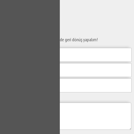
SERVİS TALEP
FORMU
Taleplerinizi bize iletin en kısa sürede geri dönüş yapalım!
Mesajım