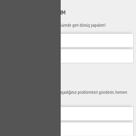
Gönder
SİZİ
ARAYALIM
Telefon numaranızı bırakın en kısa sürede geri dönüş yapalım!
Gönder
Ustaya
Sor
Yaşam alanlarınız ve ofislerinizde yaşadığınız problemleri gönderin, hemen
yanıtlayalım.