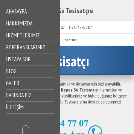
Kepez Su Tesisatçısı
ANASAYFA
HAKKIMIZDA
05323847707
05323847707
HIZMETLERIMIZ
Talep Formu
REFERANSLARIMIZ
Tesisatçı
USTAYA SOR
BLOG
GALERİ
Kepez Su Tesisatçısı ile ilgili bilgi almak ve detaylar için bizi arayabilir,
destek taleplerinizi iletebilirsiniz.
Kepez Su Tesisatçısı
hizmetleri ve
BASINDA BİZ
hizmet bölgelerine ilişkin sormak istedikleriniz ve bulunduğunuz bölgeye
en yakın su tesisatçısı için Kepez Su Tesisatçısı'na destek taleplerinizi
İLETİŞİM
iletebilirsiniz.