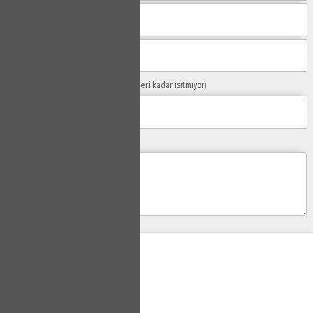
Sorunuzun Başlığı
(Örn: Kombim yeteri kadar ısıtmıyor)
Yaşadığınız Problemler
Gönder
Su Tesisatçısı