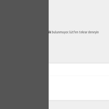
Bu kategoride şuan için
içerik
bulunmuyor. lütfen tekrar deneyin
KEPEZ SU TESISATÇISI