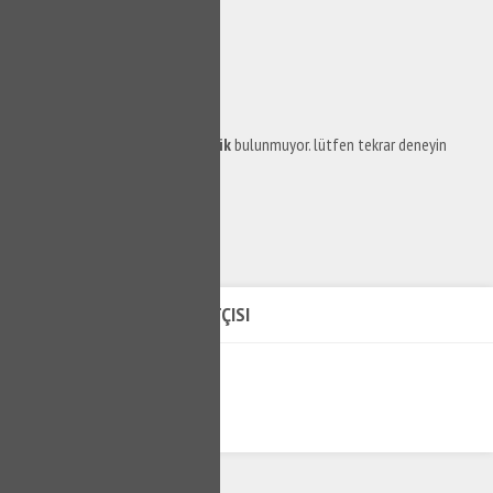
Bu kategoride şuan için
içerik
bulunmuyor. lütfen tekrar deneyin
GÜZELBAHÇE SU TESISATÇISI