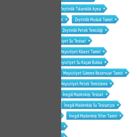
Zeytinlik Su Kaçak Bulma
Zeytinlik Tıkanıklık Açma
Zeytinlik Gömme Rezervuar Tamiri
Zeytinlik Musluk Tamiri
Zeytinlik Petek Temizleme
Zeytinlik Petek Temizliği
Meşrutiyet Tesisat
Meşrutiyet Su Tesisat
Meşrutiyet Su Tesisatçısı
Meşrutiyet Klozet Tamiri
Meşrutiyet Sifon Tamiri
Meşrutiyet Su Kaçak Bulma
Meşrutiyet Tıkanıklık Açma
Meşrutiyet Gömme Rezervuar Tamiri
Meşrutiyet Musluk Tamiri
Meşrutiyet Petek Temizleme
Meşrutiyet Petek Temizliği
İnegöl Madenköy Tesisat
İnegöl Madenköy Su Tesisat
İnegöl Madenköy Su Tesisatçısı
İnegöl Madenköy Klozet Tamiri
İnegöl Madenköy Sifon Tamiri
İnegöl Madenköy Su Kaçak Bulma