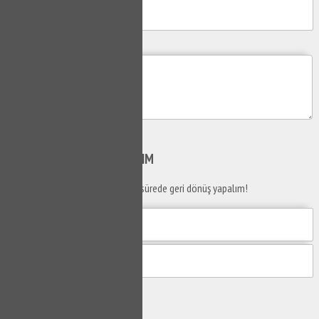
Mesajım
Gönder
SİZİ
ARAYALIM
Telefon numaranızı bırakın en kısa sürede geri dönüş yapalım!
Gönder
Ustaya
Sor