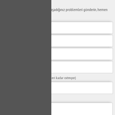
Yaşam alanlarınız ve ofislerinizde yaşadığınız problemleri gönderin, hemen
yanıtlayalım.
Sorunuzun Başlığı
(Örn: Kombim yeteri kadar ısıtmıyor)
Yaşadığınız Problemler