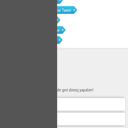
İnegöl Madenköy Tıkanıklık Açma
İnegöl Madenköy Gömme Rezervuar Tamiri
İnegöl Madenköy Musluk Tamiri
İnegöl Madenköy Petek Temizleme
İnegöl Madenköy Petek Temizliği
SERVİS TALEP
FORMU
Taleplerinizi bize iletin en kısa sürede geri dönüş yapalım!