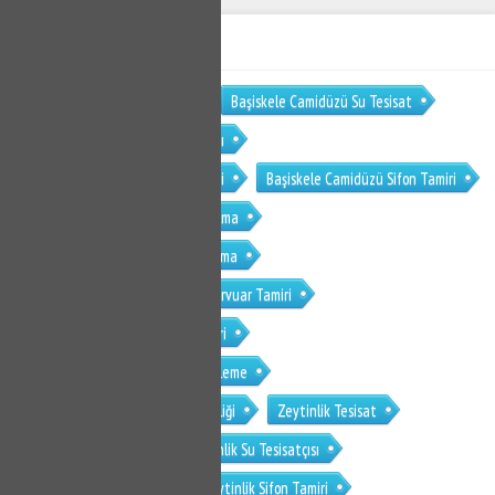
ETİKET BULUTU
Başiskele Camidüzü Tesisat
Başiskele Camidüzü Su Tesisat
Başiskele Camidüzü Su Tesisatçısı
Başiskele Camidüzü Klozet Tamiri
Başiskele Camidüzü Sifon Tamiri
Başiskele Camidüzü Su Kaçak Bulma
Başiskele Camidüzü Tıkanıklık Açma
Başiskele Camidüzü Gömme Rezervuar Tamiri
Başiskele Camidüzü Musluk Tamiri
Başiskele Camidüzü Petek Temizleme
Başiskele Camidüzü Petek Temizliği
Zeytinlik Tesisat
Zeytinlik Su Tesisat
Zeytinlik Su Tesisatçısı
Zeytinlik Klozet Tamiri
Zeytinlik Sifon Tamiri