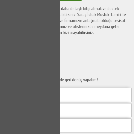
Saraç İshak Musluk Tamiri ile ilgili daha detaylı bilgi almak ve destek
taleplerinizi iletmek için bizi arayabilirsiniz. Saraç İshak Musluk Tamiri ile
ilgili destek taleplerinizi iletmek ve firmamızın anlaşmalı olduğu tesisat
firmaları tarafından yaşam alanlarınız ve ofislerinizde meydana gelen
sorunları çözüme kavuşturmak için bizi arayabilirsiniz.
SERVİS TALEP
FORMU
Taleplerinizi bize iletin en kısa sürede geri dönüş yapalım!