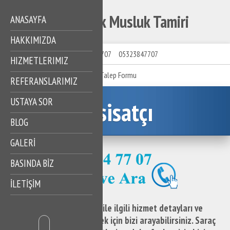
Saraç İshak Musluk Tamiri
ANASAYFA
HAKKIMIZDA
05323847707
05323847707
HIZMETLERIMIZ
Talep Formu
REFERANSLARIMIZ
USTAYA SOR
Tesisatçı
BLOG
GALERİ
BASINDA BİZ
İLETİŞİM
Saraç İshak Musluk Tamiri ile ilgili hizmet detayları ve
destek taleplerinizi iletmek için bizi arayabilirsiniz. Saraç