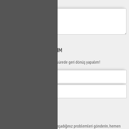
Mesajım
Gönder
SİZİ
ARAYALIM
Telefon numaranızı bırakın en kısa sürede geri dönüş yapalım!
Gönder
Ustaya
Sor
Yaşam alanlarınız ve ofislerinizde yaşadığınız problemleri gönderin, hemen