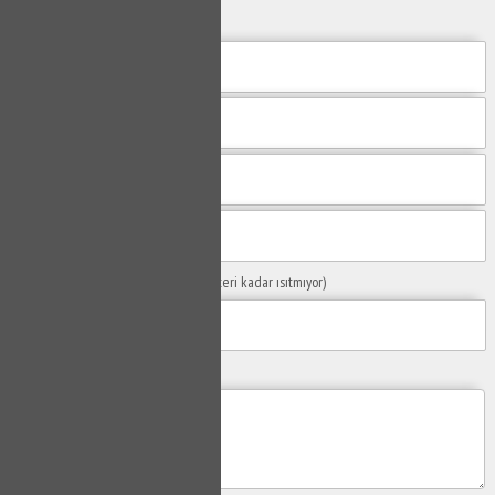
yanıtlayalım.
Sorunuzun Başlığı
(Örn: Kombim yeteri kadar ısıtmıyor)
Yaşadığınız Problemler