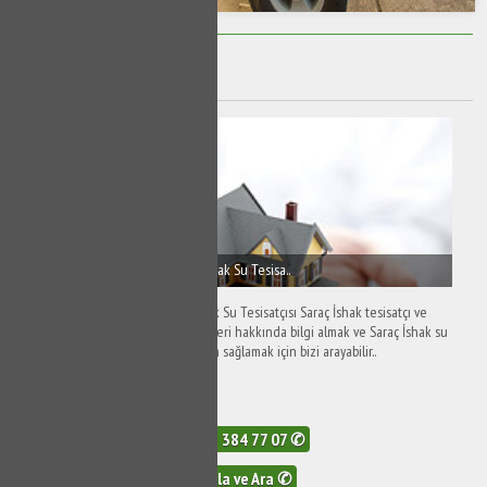
Saraç İshak Musluk Tamiri
Saraç İshak Tesisatçı - Saraç İshak Su Tesisa..
Saraç İshak Tesisatçı - Saraç İshak Su Tesisatçısı Saraç İshak tesisatçı ve
Saraç İshak su tesisatçısı hizmetleri hakkında bilgi almak ve Saraç İshak su
tesisat hakkında detaylara erişim sağlamak için bizi arayabilir..
588 Görüntüleme
0532 384 77 07 ✆
Tıkla ve Ara ✆