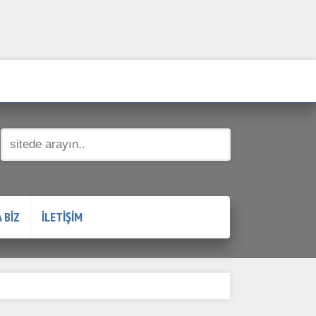
Su Tesisatçısı! - 0532 384 77 07
 BİZ
İLETİŞİM