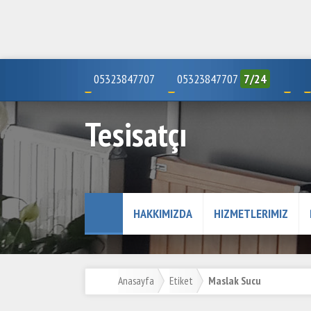
05323847707
05323847707
7/24
Tesisatçı
HAKKIMIZDA
HIZMETLERIMIZ
Anasayfa
Etiket
Maslak Sucu