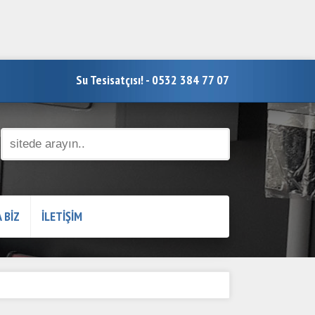
Su Tesisatçısı! - 0532 384 77 07
 BİZ
İLETİŞİM