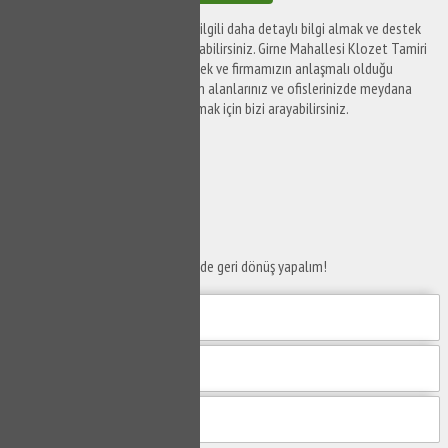
Girne Mahallesi Klozet Tamiri ile ilgili daha detaylı bilgi almak ve destek
taleplerinizi iletmek için bizi arayabilirsiniz. Girne Mahallesi Klozet Tamiri
ile ilgili destek taleplerinizi iletmek ve firmamızın anlaşmalı olduğu
tesisat firmaları tarafından yaşam alanlarınız ve ofislerinizde meydana
gelen sorunları çözüme kavuşturmak için bizi arayabilirsiniz.
SERVİS TALEP
FORMU
Taleplerinizi bize iletin en kısa sürede geri dönüş yapalım!