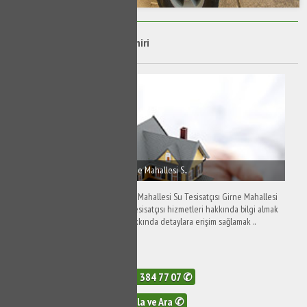
Girne Mahallesi Klozet Tamiri
Girne Mahallesi Tesisatçı - Girne Mahallesi S..
Girne Mahallesi Tesisatçı - Girne Mahallesi Su Tesisatçısı Girne Mahallesi
tesisatçı ve Girne Mahallesi su tesisatçısı hizmetleri hakkında bilgi almak
ve Girne Mahallesi su tesisat hakkında detaylara erişim sağlamak ..
566 Görüntüleme
0532 384 77 07 ✆
Tıkla ve Ara ✆