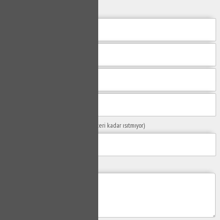
yanıtlayalım.
Sorunuzun Başlığı
(Örn: Kombim yeteri kadar ısıtmıyor)
Yaşadığınız Problemler