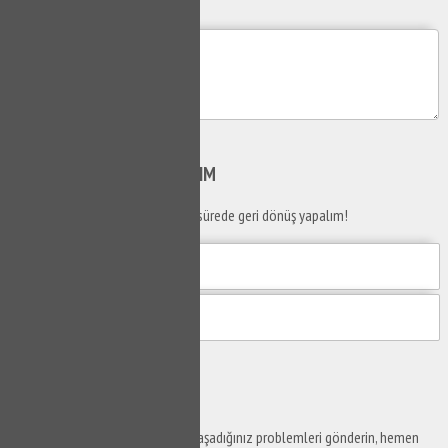
Mesajım
Gönder
SİZİ
ARAYALIM
Telefon numaranızı bırakın en kısa sürede geri dönüş yapalım!
Gönder
Ustaya
Sor
Yaşam alanlarınız ve ofislerinizde yaşadığınız problemleri gönderin, hemen