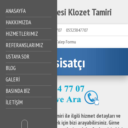
Girne Mahallesi Klozet Tamiri
ANASAYFA
HAKKIMIZDA
05323847707
05323847707
HIZMETLERIMIZ
Talep Formu
REFERANSLARIMIZ
USTAYA SOR
Tesisatçı
BLOG
GALERİ
BASINDA BİZ
İLETİŞİM
Girne Mahallesi Klozet Tamiri ile ilgili hizmet detayları ve
destek taleplerinizi iletmek için bizi arayabilirsiniz. Girne