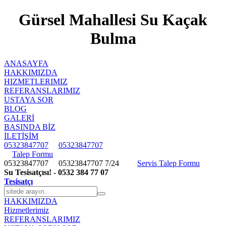
Gürsel Mahallesi Su Kaçak
Bulma
ANASAYFA
HAKKIMIZDA
HIZMETLERIMIZ
REFERANSLARIMIZ
USTAYA SOR
BLOG
GALERİ
BASINDA BİZ
İLETİŞİM
05323847707
05323847707
Talep Formu
05323847707
05323847707
7/24
Servis Talep Formu
Su Tesisatçısı! - 0532 384 77 07
Tesisatçı
HAKKIMIZDA
Hizmetlerimiz
REFERANSLARIMIZ