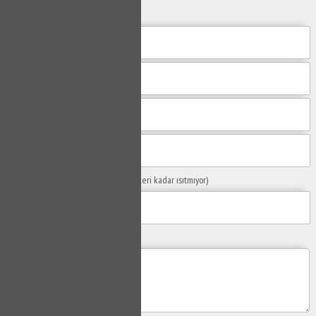
yanıtlayalım.
Sorunuzun Başlığı
(Örn: Kombim yeteri kadar ısıtmıyor)
Yaşadığınız Problemler