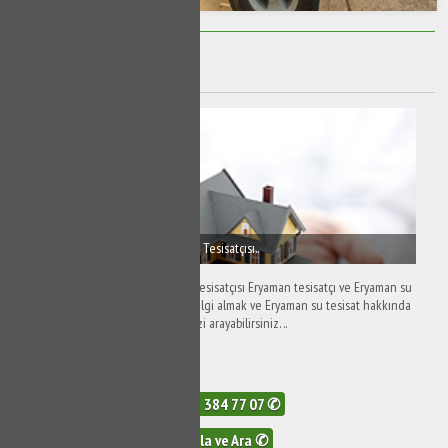
Eryaman Musluk Tamiri
Eryaman Tesisatçı - Eryaman Su Tesisatçısı..
Eryaman Tesisatçı - Eryaman Su Tesisatçısı Eryaman tesisatçı ve Eryaman su
tesisatçısı hizmetleri hakkında bilgi almak ve Eryaman su tesisat hakkında
detaylara erişim sağlamak için bizi arayabilirsiniz. ..
603 Görüntüleme
0532 384 77 07 ✆
Tıkla ve Ara ✆