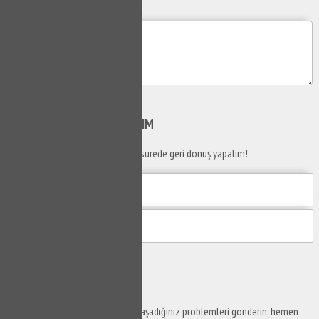
Mesajım
Gönder
SİZİ
ARAYALIM
Telefon numaranızı bırakın en kısa sürede geri dönüş yapalım!
Gönder
Ustaya
Sor
Yaşam alanlarınız ve ofislerinizde yaşadığınız problemleri gönderin, hemen