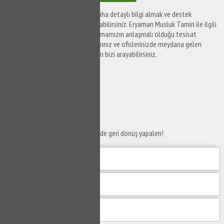
Eryaman Musluk Tamiri ile ilgili daha detaylı bilgi almak ve destek
taleplerinizi iletmek için bizi arayabilirsiniz. Eryaman Musluk Tamiri ile ilgili
destek taleplerinizi iletmek ve firmamızın anlaşmalı olduğu tesisat
firmaları tarafından yaşam alanlarınız ve ofislerinizde meydana gelen
sorunları çözüme kavuşturmak için bizi arayabilirsiniz.
SERVİS TALEP
FORMU
Taleplerinizi bize iletin en kısa sürede geri dönüş yapalım!