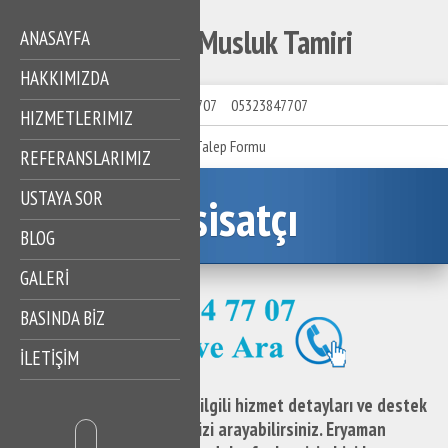
Eryaman Musluk Tamiri
ANASAYFA
HAKKIMIZDA
05323847707
05323847707
HIZMETLERIMIZ
Talep Formu
REFERANSLARIMIZ
USTAYA SOR
Tesisatçı
BLOG
GALERİ
BASINDA BİZ
İLETİŞİM
Eryaman Musluk Tamiri ile ilgili hizmet detayları ve destek
taleplerinizi iletmek için bizi arayabilirsiniz. Eryaman