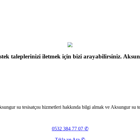
tek taleplerinizi iletmek için bizi arayabilirsiniz. Aksu
ungur su tesisatçısı hizmetleri hakkında bilgi almak ve Aksungur su tesi
0532 384 77 07 ✆
Tıkla ve Ara ✆