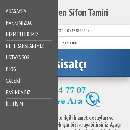
Aşağı Dikmen Sifon Tamiri
ANASAYFA
HAKKIMIZDA
05323847707
05323847707
HIZMETLERIMIZ
Talep Formu
REFERANSLARIMIZ
USTAYA SOR
Tesisatçı
BLOG
GALERİ
BASINDA BİZ
İLETİŞİM
Aşağı Dikmen Sifon Tamiri ile ilgili hizmet detayları ve
destek taleplerinizi iletmek için bizi arayabilirsiniz. Aşağı