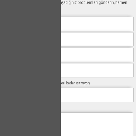
Yaşam alanlarınız ve ofislerinizde yaşadığınız problemleri gönderin, hemen
yanıtlayalım.
Sorunuzun Başlığı
(Örn: Kombim yeteri kadar ısıtmıyor)
Yaşadığınız Problemler