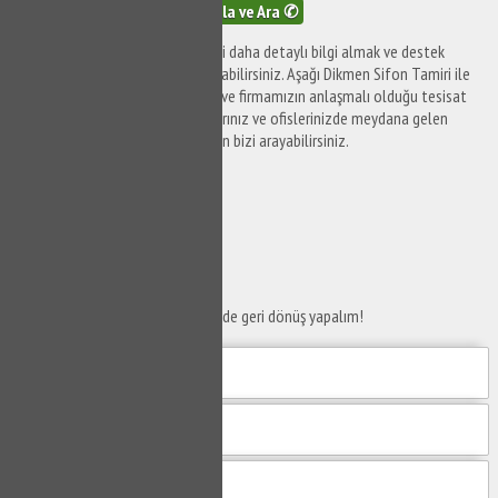
Tıkla ve Ara ✆
Aşağı Dikmen Sifon Tamiri ile ilgili daha detaylı bilgi almak ve destek
taleplerinizi iletmek için bizi arayabilirsiniz. Aşağı Dikmen Sifon Tamiri ile
ilgili destek taleplerinizi iletmek ve firmamızın anlaşmalı olduğu tesisat
firmaları tarafından yaşam alanlarınız ve ofislerinizde meydana gelen
sorunları çözüme kavuşturmak için bizi arayabilirsiniz.
SERVİS TALEP
FORMU
Taleplerinizi bize iletin en kısa sürede geri dönüş yapalım!