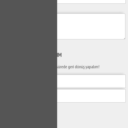
Mesajım
Gönder
SİZİ
ARAYALIM
Telefon numaranızı bırakın en kısa sürede geri dönüş yapalım!
Gönder
Ustaya
Sor