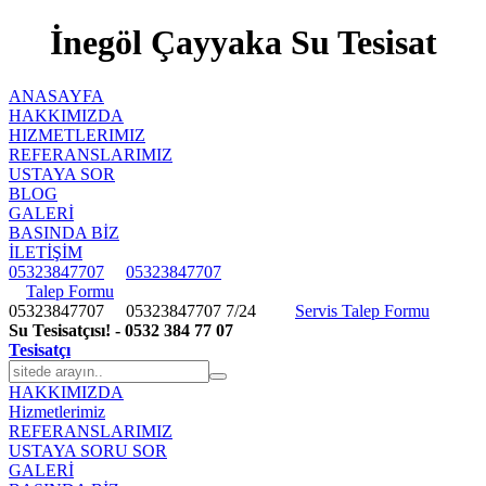
İnegöl Çayyaka Su Tesisat
ANASAYFA
HAKKIMIZDA
HIZMETLERIMIZ
REFERANSLARIMIZ
USTAYA SOR
BLOG
GALERİ
BASINDA BİZ
İLETİŞİM
05323847707
05323847707
Talep Formu
05323847707
05323847707
7/24
Servis Talep Formu
Su Tesisatçısı! - 0532 384 77 07
Tesisatçı
HAKKIMIZDA
Hizmetlerimiz
REFERANSLARIMIZ
USTAYA SORU SOR
GALERİ