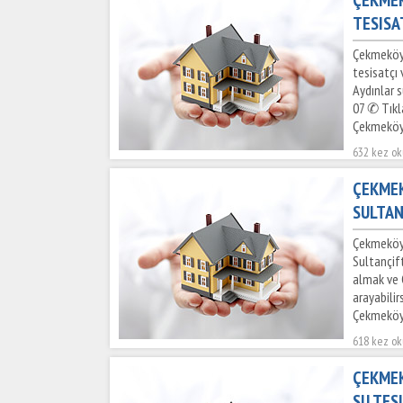
TESISA
Çekmeköy 
tesisatçı
Aydınlar s
07 ✆ Tıkl
Çekmeköy
632 kez o
ÇEKMEK
SULTAN
Çekmeköy 
Sultançift
almak ve 
arayabilir
Çekmeköy 
618 kez o
ÇEKMEK
SU TES