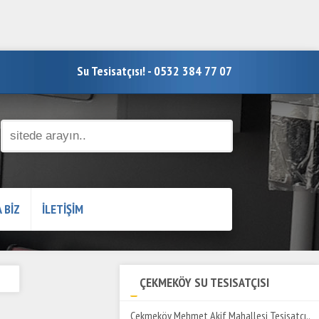
Su Tesisatçısı! - 0532 384 77 07
 BİZ
İLETİŞİM
ÇEKMEKÖY SU TESISATÇISI
Çekmeköy Mehmet Akif Mahallesi Tesisatçı..