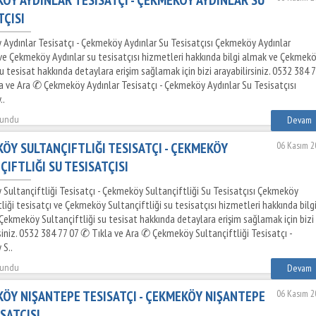
TÇISI
Aydınlar Tesisatçı - Çekmeköy Aydınlar Su Tesisatçısı Çekmeköy Aydınlar
 ve Çekmeköy Aydınlar su tesisatçısı hizmetleri hakkında bilgi almak ve Çekmek
u tesisat hakkında detaylara erişim sağlamak için bizi arayabilirsiniz. 0532 384 
a ve Ara ✆ Çekmeköy Aydınlar Tesisatçı - Çekmeköy Aydınlar Su Tesisatçısı
..
kundu
Devam
ÖY SULTANÇIFTLIĞI TESISATÇI - ÇEKMEKÖY
06 Kasım 2
ÇIFTLIĞI SU TESISATÇISI
Sultançiftliği Tesisatçı - Çekmeköy Sultançiftliği Su Tesisatçısı Çekmeköy
liği tesisatçı ve Çekmeköy Sultançiftliği su tesisatçısı hizmetleri hakkında bilg
Çekmeköy Sultançiftliği su tesisat hakkında detaylara erişim sağlamak için bizi
siniz. 0532 384 77 07 ✆ Tıkla ve Ara ✆ Çekmeköy Sultançiftliği Tesisatçı -
S..
kundu
Devam
ÖY NIŞANTEPE TESISATÇI - ÇEKMEKÖY NIŞANTEPE
06 Kasım 2
ISATÇISI