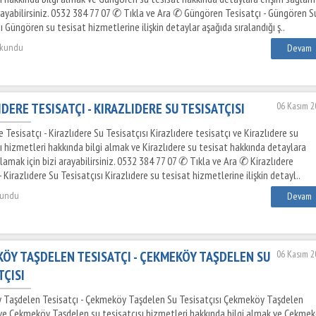
arayabilirsiniz. 0532 384 77 07 ✆ Tıkla ve Ara ✆ Güngören Tesisatçı - Güngören S
ı Güngören su tesisat hizmetlerine ilişkin detaylar aşağıda sıralandığı ş..
okundu
Devam
IDERE TESISATÇI - KIRAZLIDERE SU TESISATÇISI
06 Kasım 2
e Tesisatçı - Kirazlıdere Su Tesisatçısı Kirazlıdere tesisatçı ve Kirazlıdere su
ı hizmetleri hakkında bilgi almak ve Kirazlıdere su tesisat hakkında detaylara
lamak için bizi arayabilirsiniz. 0532 384 77 07 ✆ Tıkla ve Ara ✆ Kirazlıdere
- Kirazlıdere Su Tesisatçısı Kirazlıdere su tesisat hizmetlerine ilişkin detayl..
kundu
Devam
ÖY TAŞDELEN TESISATÇI - ÇEKMEKÖY TAŞDELEN SU
06 Kasım 2
TÇISI
Taşdelen Tesisatçı - Çekmeköy Taşdelen Su Tesisatçısı Çekmeköy Taşdelen
 ve Çekmeköy Taşdelen su tesisatçısı hizmetleri hakkında bilgi almak ve Çekme