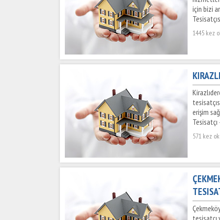
için bizi 
Tesisatçıs
1445 kez 
KIRAZL
Kirazlıder
tesisatçıs
erişim sağ
Tesisatçı 
571 kez o
ÇEKMEK
TESISA
Çekmeköy 
tesisatçı