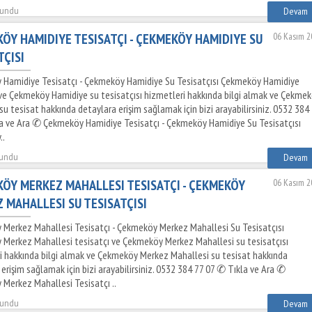
kundu
Devam
ÖY HAMIDIYE TESISATÇI - ÇEKMEKÖY HAMIDIYE SU
06 Kasım 2
TÇISI
Hamidiye Tesisatçı - Çekmeköy Hamidiye Su Tesisatçısı Çekmeköy Hamidiye
 ve Çekmeköy Hamidiye su tesisatçısı hizmetleri hakkında bilgi almak ve Çekme
u tesisat hakkında detaylara erişim sağlamak için bizi arayabilirsiniz. 0532 384
a ve Ara ✆ Çekmeköy Hamidiye Tesisatçı - Çekmeköy Hamidiye Su Tesisatçısı
..
kundu
Devam
ÖY MERKEZ MAHALLESI TESISATÇI - ÇEKMEKÖY
06 Kasım 2
 MAHALLESI SU TESISATÇISI
Merkez Mahallesi Tesisatçı - Çekmeköy Merkez Mahallesi Su Tesisatçısı
Merkez Mahallesi tesisatçı ve Çekmeköy Merkez Mahallesi su tesisatçısı
i hakkında bilgi almak ve Çekmeköy Merkez Mahallesi su tesisat hakkında
erişim sağlamak için bizi arayabilirsiniz. 0532 384 77 07 ✆ Tıkla ve Ara ✆
Merkez Mahallesi Tesisatçı ..
kundu
Devam