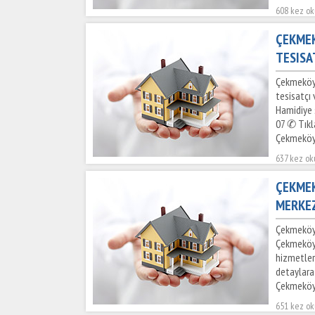
608 kez o
ÇEKMEK
TESISA
Çekmeköy 
tesisatçı
Hamidiye s
07 ✆ Tıkl
Çekmeköy
637 kez o
ÇEKMEK
MERKEZ
Çekmeköy 
Çekmeköy 
hizmetler
detaylara 
Çekmeköy 
651 kez o