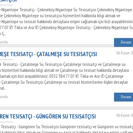
Nişantepe Tesisatçı - Çekmeköy Nişantepe Su Tesisatçısı Çekmeköy Nişantepe
 ve Çekmeköy Nişantepe su tesisatçısı hizmetleri hakkında bilgi almak ve
Nişantepe su tesisat hakkında detaylara erişim sağlamak için bizi arayabilirsini
77 07 ✆ Tıkla ve Ara ✆ Çekmeköy Nişantepe Tesisatçı - Çekmeköy Nişantepe S
 Ç..
kundu
Devam
EŞE TESISATÇI - ÇATALMEŞE SU TESISATÇISI
06 Kasım 2
 Tesisatçı - Çatalmeşe Su Tesisatçısı Çatalmeşe tesisatçı ve Çatalmeşe su
sı hizmetleri hakkında bilgi almak ve Çatalmeşe su tesisat hakkında detaylara
ğlamak için bizi arayabilirsiniz. 0532 384 77 07 ✆ Tıkla ve Ara ✆ Çatalmeşe
- Çatalmeşe Su Tesisatçısı Çatalmeşe su tesisat hizmetlerine ilişkin detaylar
al..
kundu
Devam
EN TESISATÇI - GÜNGÖREN SU TESISATÇISI
06 Kasım 2
Tesisatçı - Güngören Su Tesisatçısı Güngören tesisatçı ve Güngören su tesisatç
i hakkında bilgi almak ve Güngören su tesisat hakkında detaylara erişim sağla