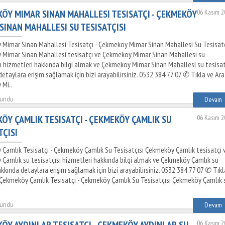
ÖY MIMAR SINAN MAHALLESI TESISATÇI - ÇEKMEKÖY
06 Kasım 2
SINAN MAHALLESI SU TESISATÇISI
Mimar Sinan Mahallesi Tesisatçı - Çekmeköy Mimar Sinan Mahallesi Su Tesisatç
Mimar Sinan Mahallesi tesisatçı ve Çekmeköy Mimar Sinan Mahallesi su
sı hizmetleri hakkında bilgi almak ve Çekmeköy Mimar Sinan Mahallesi su tesisa
etaylara erişim sağlamak için bizi arayabilirsiniz. 0532 384 77 07 ✆ Tıkla ve Ar
Mi..
kundu
Devam
ÖY ÇAMLIK TESISATÇI - ÇEKMEKÖY ÇAMLIK SU
06 Kasım 2
TÇISI
Çamlık Tesisatçı - Çekmeköy Çamlık Su Tesisatçısı Çekmeköy Çamlık tesisatçı 
Çamlık su tesisatçısı hizmetleri hakkında bilgi almak ve Çekmeköy Çamlık su
kkında detaylara erişim sağlamak için bizi arayabilirsiniz. 0532 384 77 07 ✆ Tıkl
Çekmeköy Çamlık Tesisatçı - Çekmeköy Çamlık Su Tesisatçısı Çekmeköy Çamlık 
kundu
Devam
ÖY AYDINLAR TESISATÇI - ÇEKMEKÖY AYDINLAR SU
06 Kasım 2