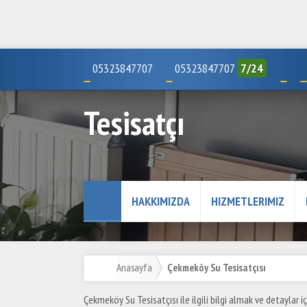
05323847707
05323847707
7/24
Tesisatçı
HAKKIMIZDA
HIZMETLERIMIZ
Anasayfa
Çekmeköy Su Tesisatçısı
Çekmeköy Su Tesisatçısı ile ilgili bilgi almak ve detaylar içi