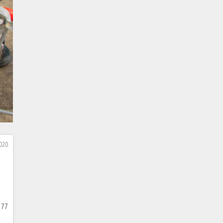
020
 77