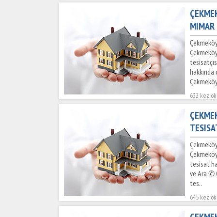
ÇEKMEK
MIMAR 
Çekmeköy 
Çekmeköy 
tesisatçı
hakkında d
Çekmeköy 
632 kez o
ÇEKMEK
TESISA
Çekmeköy 
Çekmeköy 
tesisat ha
ve Ara ✆ 
tes..
645 kez o
ÇEKMEK