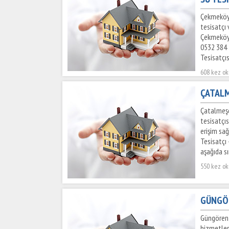
Çekmeköy 
tesisatçı
Çekmeköy 
0532 384 
Tesisatçısı
608 kez o
ÇATALM
Çatalmeşe
tesisatçı
erişim sa
Tesisatçı 
aşağıda sır
550 kez o
GÜNGÖR
Güngören 
hizmetler