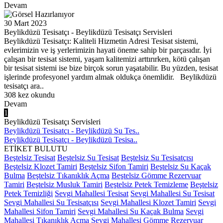
Devam
30 Mart 2023
Beylikdüzü Tesisatçı - Beylikdüzü Tesisatçı Servisleri
Beylikdüzü Tesisatçı: Kaliteli Hizmetin Adresi Tesisat sistemi,
evlerimizin ve iş yerlerimizin hayati öneme sahip bir parçasıdır. İyi
çalışan bir tesisat sistemi, yaşam kalitemizi arttırırken, kötü çalışan
bir tesisat sistemi ise bize birçok sorun yaşatabilir. Bu yüzden, tesisat
işlerinde profesyonel yardım almak oldukça önemlidir. Beylikdüzü
tesisatçı ara..
308 kez okundu
Devam
1
Beylikdüzü Tesisatçı Servisleri
Beylikdüzü Tesisatçı - Beylikdüzü Su Tes..
Beylikdüzü Tesisatçı - Beylikdüzü Tesisa..
ETİKET BULUTU
Beştelsiz Tesisat
Beştelsiz Su Tesisat
Beştelsiz Su Tesisatçısı
Beştelsiz Klozet Tamiri
Beştelsiz Sifon Tamiri
Beştelsiz Su Kaçak
Bulma
Beştelsiz Tıkanıklık Açma
Beştelsiz Gömme Rezervuar
Tamiri
Beştelsiz Musluk Tamiri
Beştelsiz Petek Temizleme
Beştelsiz
Petek Temizliği
Sevgi Mahallesi Tesisat
Sevgi Mahallesi Su Tesisat
Sevgi Mahallesi Su Tesisatçısı
Sevgi Mahallesi Klozet Tamiri
Sevgi
Mahallesi Sifon Tamiri
Sevgi Mahallesi Su Kaçak Bulma
Sevgi
Mahallesi Tıkanıklık Açma
Sevgi Mahallesi Gömme Rezervuar