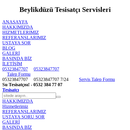
Beylikdüzü Tesisatçı Servisleri
ANASAYFA
HAKKIMIZDA
HIZMETLERIMIZ
REFERANSLARIMIZ
USTAYA SOR
BLOG
GALERİ
BASINDA BİZ
İLETİŞİM
05323847707
05323847707
Talep Formu
05323847707
05323847707
7/24
Servis Talep Formu
Su Tesisatçısı! - 0532 384 77 07
Tesisatçı
HAKKIMIZDA
Hizmetlerimiz
REFERANSLARIMIZ
USTAYA SORU SOR
GALERİ
BASINDA BİZ