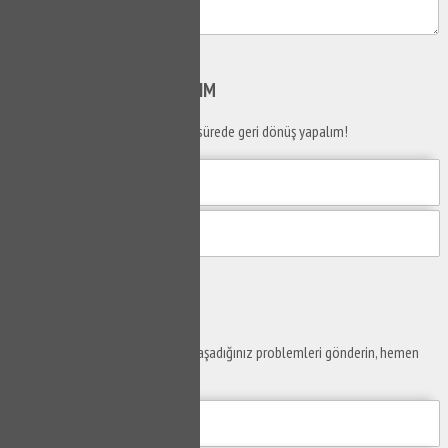
Gönder
SİZİ
ARAYALIM
Telefon numaranızı bırakın en kısa sürede geri dönüş yapalım!
Gönder
Ustaya
Sor
Yaşam alanlarınız ve ofislerinizde yaşadığınız problemleri gönderin, hemen
yanıtlayalım.