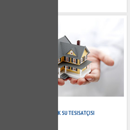
640 kez okundu
02 Kasım 2020
BEBEK TESISATÇI - BEBEK SU TESISATÇISI
630 kez okundu