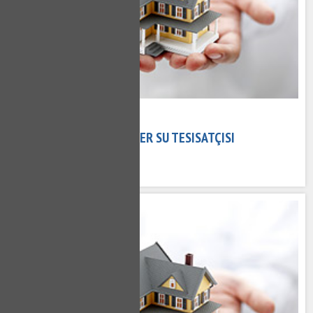
02 Kasım 2020
ETILER TESISATÇI - ETILER SU TESISATÇISI
720 kez okundu