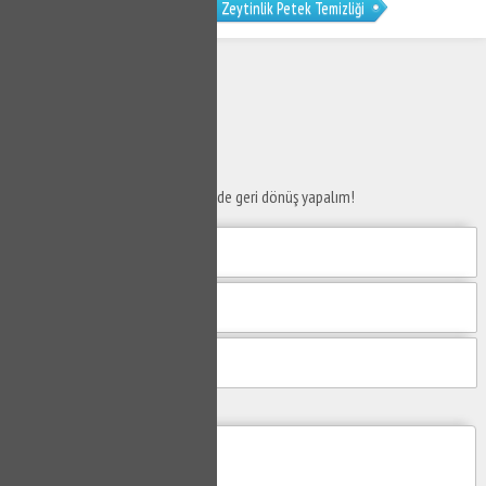
Zeytinlik Petek Temizleme
Zeytinlik Petek Temizliği
SERVİS TALEP
FORMU
Taleplerinizi bize iletin en kısa sürede geri dönüş yapalım!
Mesajım