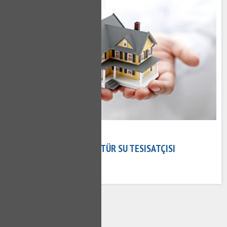
02 Kasım 2020
KÜLTÜR TESISATÇI - KÜLTÜR SU TESISATÇISI
667 kez okundu
1
2