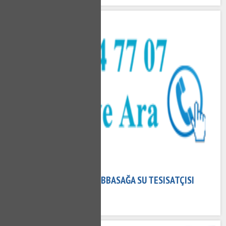
16 Mart 2023
ABBASAĞA TESISATÇI - ABBASAĞA SU TESISATÇISI
679 kez okundu