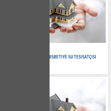
02 Kasım 2020
NISBETIYE TESISATÇI - NISBETIYE SU TESISATÇISI
741 kez okundu