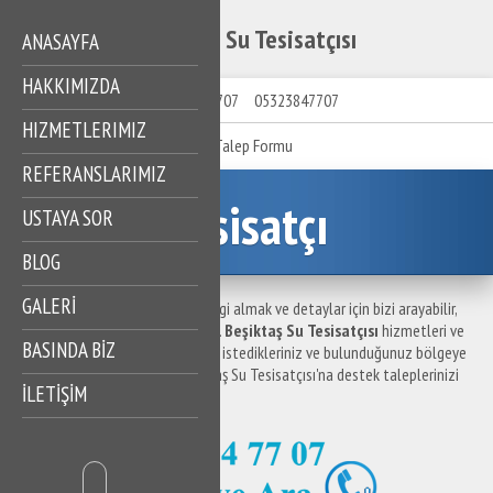
Beşiktaş Su Tesisatçısı
ANASAYFA
HAKKIMIZDA
05323847707
05323847707
HIZMETLERIMIZ
Talep Formu
REFERANSLARIMIZ
Tesisatçı
USTAYA SOR
BLOG
GALERİ
Beşiktaş Su Tesisatçısı ile ilgili bilgi almak ve detaylar için bizi arayabilir,
destek taleplerinizi iletebilirsiniz.
Beşiktaş Su Tesisatçısı
hizmetleri ve
BASINDA BİZ
hizmet bölgelerine ilişkin sormak istedikleriniz ve bulunduğunuz bölgeye
en yakın su tesisatçısı için Beşiktaş Su Tesisatçısı'na destek taleplerinizi
İLETİŞİM
iletebilirsiniz.