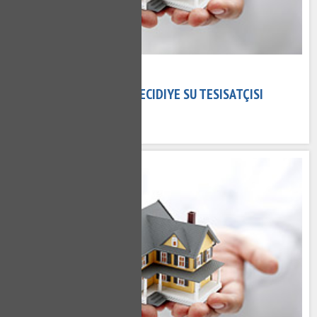
02 Kasım 2020
MECIDIYE TESISATÇI - MECIDIYE SU TESISATÇISI
666 kez okundu