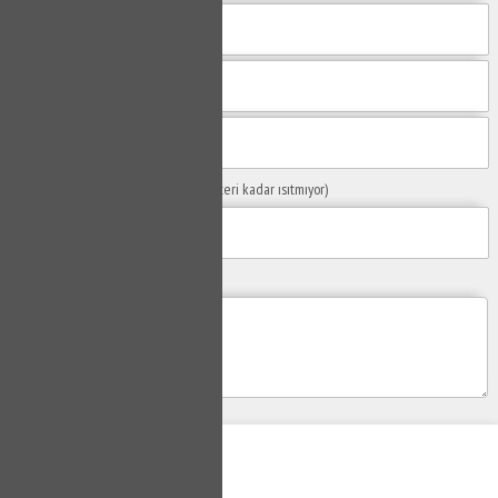
Sorunuzun Başlığı
(Örn: Kombim yeteri kadar ısıtmıyor)
Yaşadığınız Problemler
Gönder