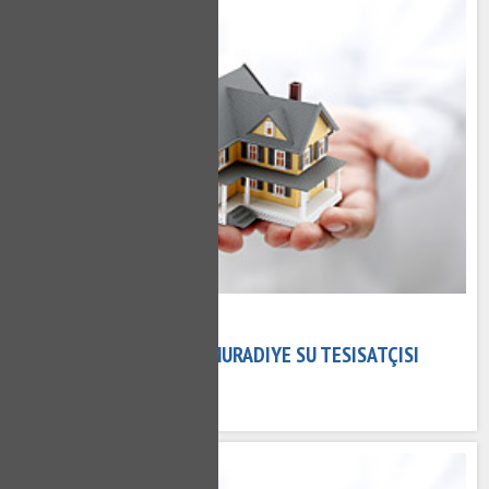
02 Kasım 2020
MURADIYE TESISATÇI - MURADIYE SU TESISATÇISI
688 kez okundu