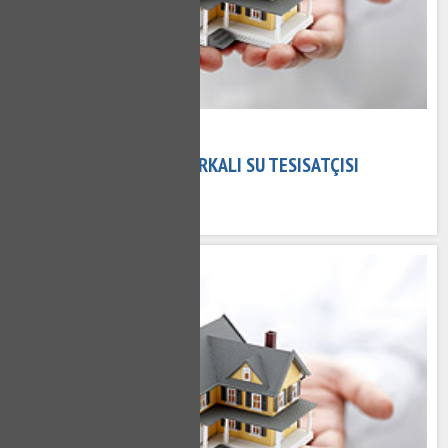
02 Kasım 2020
TÜRKALI TESISATÇI - TÜRKALI SU TESISATÇISI
668 kez okundu