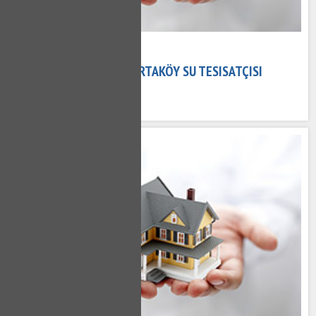
02 Kasım 2020
ORTAKÖY TESISATÇI - ORTAKÖY SU TESISATÇISI
737 kez okundu