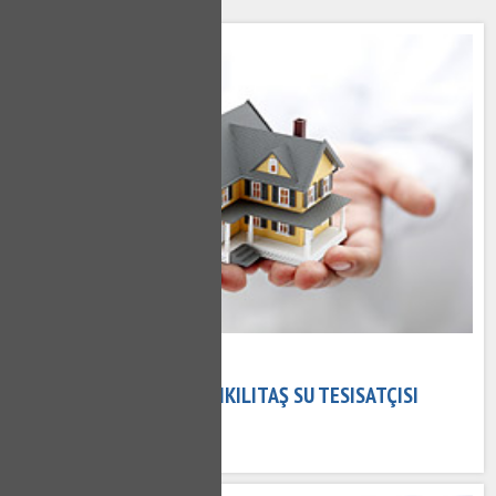
02 Kasım 2020
DIKILITAŞ TESISATÇI - DIKILITAŞ SU TESISATÇISI
731 kez okundu