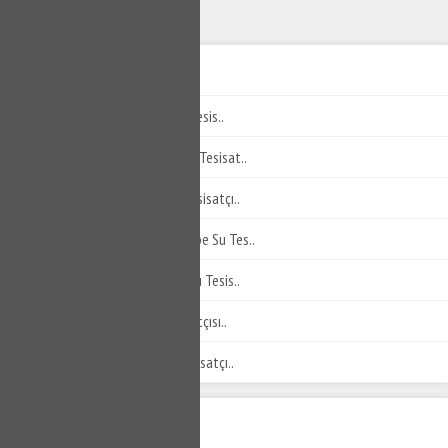
BEŞIKTAŞ SU TESISATÇISI
Dikilitaş Tesisatçı - Dikilitaş Su Tesis..
Konaklar Tesisatçı - Konaklar Su Tesisat..
Akatlar Tesisatçı - Akatlar Su Tesisatçı..
Gayrettepe Tesisatçı - Gayrettepe Su Tes..
Nisbetiye Tesisatçı - Nisbetiye Su Tesis..
Etiler Tesisatçı - Etiler Su Tesisatçısı..
Türkali Tesisatçı - Türkali Su Tesisatçı..
ETİKET BULUTU