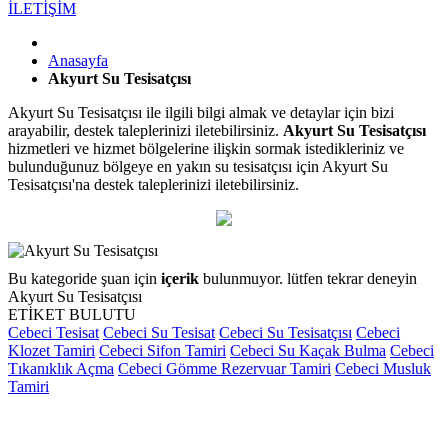
İLETİŞİM
Anasayfa
Akyurt Su Tesisatçısı
Akyurt Su Tesisatçısı ile ilgili bilgi almak ve detaylar için bizi
arayabilir, destek taleplerinizi iletebilirsiniz.
Akyurt Su Tesisatçısı
hizmetleri ve hizmet bölgelerine ilişkin sormak istedikleriniz ve
bulunduğunuz bölgeye en yakın su tesisatçısı için Akyurt Su
Tesisatçısı'na destek taleplerinizi iletebilirsiniz.
Bu kategoride şuan için
içerik
bulunmuyor. lütfen tekrar deneyin
Akyurt Su Tesisatçısı
ETİKET BULUTU
Cebeci Tesisat
Cebeci Su Tesisat
Cebeci Su Tesisatçısı
Cebeci
Klozet Tamiri
Cebeci Sifon Tamiri
Cebeci Su Kaçak Bulma
Cebeci
Tıkanıklık Açma
Cebeci Gömme Rezervuar Tamiri
Cebeci Musluk
Tamiri